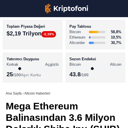
Toplam Piyasa Değeri
Pay Tablosu
Bitcoin
58,8%
$2,19 Trilyon
-0.39%
Ethereum
10,5%
Altcoinler
30,7%
KRİPTO PARA HABERLERİ
Facebook
BİTCOİN HABERLERİ
Yatırımcı Duygusu
Sezon Endeksi
Korkak
Açgözlü
Bitcoin
Altcoin
ALTCOİN HABERLERİ
25
43.8
/100
Aşırı Korku
/100
AKADEMİ
Instagram
SÖZLÜK
Ana Sayfa
›
Altcoin Haberleri
Mega Ethereum
Youtube
Balinasından 3.6 Milyon
TikTok