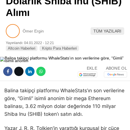
Dolarlık Shiba Inu (SHIB)
Pinterest
Alımı
LinkedIn
Ömer Ergin
TÜM YAZILARI
Telegram
Yayınlandı: 04.01.2022 - 12:21
Altcoin Haberleri
Kripto Para Haberleri
EKLE
ABONE OL
Balina takipçi platformu WhaleStats’ın son verilerine
göre, “Gimli” isimli anonim bir mega Ethereum
balinası, 3.62 milyon dolar değerinde 110 milyar
Shiba Inu (SHIB) token’ı satın aldı.
Yazar J. R. R. Tolkien’in yarattığı kurgusal bir cüce