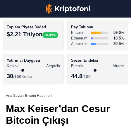
Toplam Piyasa Değeri
Pay Tablosu
Bitcoin
59,0%
$2,21 Trilyon
+0.49%
Ethereum
10,5%
Altcoinler
30,5%
KRİPTO PARA HABERLERİ
Facebook
BİTCOİN HABERLERİ
Yatırımcı Duygusu
Sezon Endeksi
Korkak
Açgözlü
Bitcoin
Altcoin
ALTCOİN HABERLERİ
30
44.8
/100
Korku
/100
AKADEMİ
Instagram
SÖZLÜK
Ana Sayfa
›
Bitcoin Haberleri
Max Keiser’dan Cesur
Youtube
Bitcoin Çıkışı
TikTok