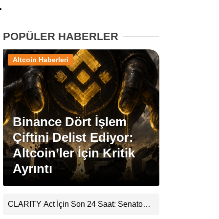
.
Stablecoin Haberleri
POPÜLER HABERLER
Altcoin Haberleri
Facebook
Binance Dört İşlem
Instagram
Çiftini Delist Ediyor:
Youtube
Altcoin’ler İçin Kritik
Ayrıntı
TikTok
Pinterest
CLARITY Act İçin Son 24 Saat: Senato
Matematiği Kripto Para Piyasasının