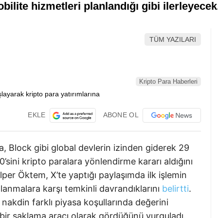
lite hizmetleri planlandığı gibi ilerleyecek
TÜM YAZILARI
Kripto Para Haberleri
EKLE
ABONE OL
la, Block gibi global devlerin izinden giderek 29
sini kripto paralara yönlendirme kararı aldığını
er Öktem, X’te yaptığı paylaşımda ilk işlemin
alanmalara karşı temkinli davrandıklarını
belirtti
.
nakdin farklı piyasa koşullarında değerini
 bir saklama aracı olarak gördüğünü vurguladı.