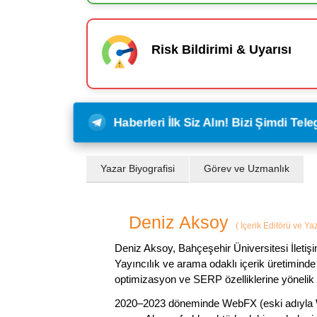
Risk Bildirimi & Uyarısı
Haberleri İlk Siz Alın! Bizi Şimdi Te
Yazar Biyografisi
Görev ve Uzmanlık
Deniz Aksoy
(
İçerik Editörü ve Ya
Deniz Aksoy, Bahçeşehir Üniversitesi İletiş
Yayıncılık ve arama odaklı içerik üretiminde 
optimizasyon ve SERP özelliklerine yönelik
2020–2023 döneminde WebFX (eski adıyla W