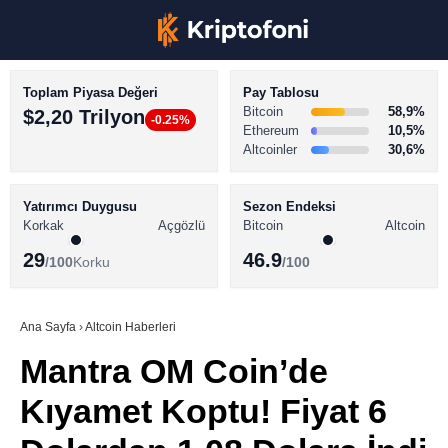
Toplam Piyasa Değeri
Pay Tablosu
Bitcoin
58,9%
$2,20 Trilyon
-0.25%
Ethereum
10,5%
Altcoinler
30,6%
KRİPTO PARA HABERLERİ
Facebook
BİTCOİN HABERLERİ
Yatırımcı Duygusu
Sezon Endeksi
Korkak
Açgözlü
Bitcoin
Altcoin
ALTCOİN HABERLERİ
29
46.9
/100
Korku
/100
AKADEMİ
Instagram
SÖZLÜK
Ana Sayfa
›
Altcoin Haberleri
Mantra OM Coin’de
Youtube
Kıyamet Koptu! Fiyat 6
TikTok