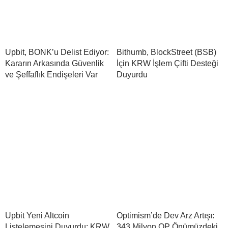
Upbit, BONK’u Delist Ediyor:
Bithumb, BlockStreet (BSB)
Kararın Arkasında Güvenlik
İçin KRW İşlem Çifti Desteği
ve Şeffaflık Endişeleri Var
Duyurdu
Upbit Yeni Altcoin
Optimism’de Dev Arz Artışı:
Listelemesini Duyurdu: KRW,
343 Milyon OP Önümüzdeki