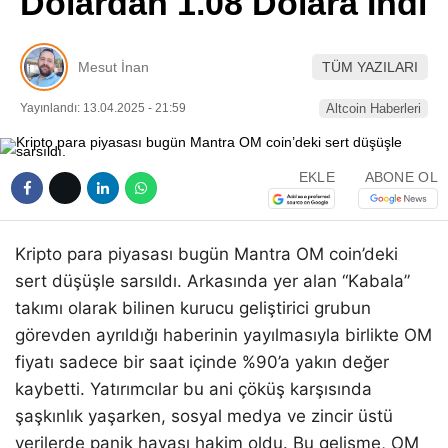
Dolardan 1.08 Dolara İndi
Pinterest
Mesut İnan
TÜM YAZILARI
LinkedIn
Yayınlandı: 13.04.2025 - 21:59
Altcoin Haberleri
Telegram
EKLE
ABONE OL
Kripto para piyasası bugün Mantra OM coin’deki
sert düşüşle sarsıldı. Arkasında yer alan “Kabala”
takımı olarak bilinen kurucu geliştirici grubun
görevden ayrıldığı haberinin yayılmasıyla birlikte OM
fiyatı sadece bir saat içinde %90’a yakın değer
kaybetti. Yatırımcılar bu ani çöküş karşısında
şaşkınlık yaşarken, sosyal medya ve zincir üstü
verilerde panik havası hakim oldu. Bu gelişme, OM