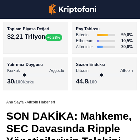
Toplam Piyasa Değeri
Pay Tablosu
Bitcoin
59,0%
$2,21 Trilyon
+0.88%
Ethereum
10,5%
Altcoinler
30,6%
KRİPTO PARA HABERLERİ
Facebook
BİTCOİN HABERLERİ
Yatırımcı Duygusu
Sezon Endeksi
Korkak
Açgözlü
Bitcoin
Altcoin
ALTCOİN HABERLERİ
30
44.8
/100
Korku
/100
AKADEMİ
Instagram
SÖZLÜK
Ana Sayfa
›
Altcoin Haberleri
SON DAKİKA: Mahkeme,
Youtube
SEC Davasında Ripple
TikTok