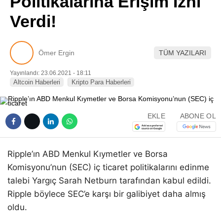
Politikalarına Erişim İzni
Pinterest
Verdi!
LinkedIn
Ömer Ergin
TÜM YAZILARI
Telegram
Yayınlandı: 23.06.2021 - 18:11
Altcoin Haberleri
Kripto Para Haberleri
EKLE
ABONE OL
Ripple’ın ABD Menkul Kıymetler ve Borsa
Komisyonu’nun (SEC) iç ticaret politikalarını edinme
talebi Yargıç Sarah Netburn tarafından kabul edildi.
Ripple böylece SEC’e karşı bir galibiyet daha almış
oldu.