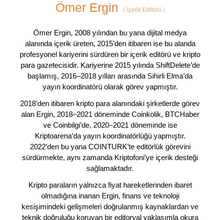
Ömer Ergin
(
İçerik Editörü
)
Ömer Ergin, 2008 yılından bu yana dijital medya
alanında içerik üreten, 2015’den itibaren ise bu alanda
profesyonel kariyerini sürdüren bir içerik editörü ve kripto
para gazetecisidir. Kariyerine 2015 yılında ShiftDelete’de
başlamış, 2016–2018 yılları arasında Sihirli Elma’da
yayın koordinatörü olarak görev yapmıştır.
2018’den itibaren kripto para alanındaki şirketlerde görev
alan Ergin, 2018–2021 döneminde Coinkolik, BTCHaber
ve Coinbilgi’de, 2020–2021 döneminde ise
Kriptoarena’da yayın koordinatörlüğü yapmıştır.
2022’den bu yana COINTURK’te editörlük görevini
sürdürmekte, aynı zamanda Kriptofoni’ye içerik desteği
sağlamaktadır.
Kripto paraların yalnızca fiyat hareketlerinden ibaret
olmadığına inanan Ergin, finans ve teknoloji
kesişimindeki gelişmeleri doğrulanmış kaynaklardan ve
teknik doğruluğu koruyan bir editoryal yaklaşımla okura