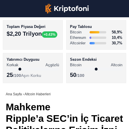
Toplam Piyasa Değeri
Pay Tablosu
Bitcoin
58,9%
$2,20 Trilyon
+0.43%
Ethereum
10,4%
Altcoinler
30,7%
KRİPTO PARA HABERLERİ
Facebook
BİTCOİN HABERLERİ
Yatırımcı Duygusu
Sezon Endeksi
Korkak
Açgözlü
Bitcoin
Altcoin
ALTCOİN HABERLERİ
25
50
/100
Aşırı Korku
/100
AKADEMİ
Instagram
SÖZLÜK
Ana Sayfa
›
Altcoin Haberleri
Mahkeme
Youtube
Ripple’a SEC’in İç Ticaret
TikTok