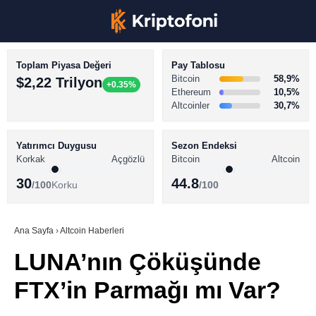
Toplam Piyasa Değeri
Pay Tablosu
Bitcoin
58,9%
$2,22 Trilyon
+0.35%
Ethereum
10,5%
Altcoinler
30,7%
KRİPTO PARA HABERLERİ
Facebook
BİTCOİN HABERLERİ
Yatırımcı Duygusu
Sezon Endeksi
Korkak
Açgözlü
Bitcoin
Altcoin
ALTCOİN HABERLERİ
30
44.8
/100
Korku
/100
AKADEMİ
Instagram
SÖZLÜK
Ana Sayfa
›
Altcoin Haberleri
LUNA’nın Çöküşünde
Youtube
FTX’in Parmağı mı Var?
TikTok