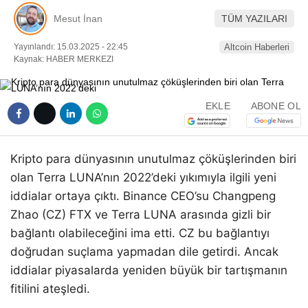
Pinterest
Mesut İnan
TÜM YAZILARI
Yayınlandı: 15.03.2025 - 22:45
Altcoin Haberleri
LinkedIn
Kaynak: HABER MERKEZI
Telegram
EKLE
ABONE OL
Kripto para dünyasının unutulmaz çöküşlerinden biri
olan Terra LUNA’nın 2022’deki yıkımıyla ilgili yeni
iddialar ortaya çıktı. Binance CEO’su Changpeng
Zhao (CZ) FTX ve Terra LUNA arasında gizli bir
bağlantı olabileceğini ima etti. CZ bu bağlantıyı
doğrudan suçlama yapmadan dile getirdi. Ancak
iddialar piyasalarda yeniden büyük bir tartışmanın
fitilini ateşledi.