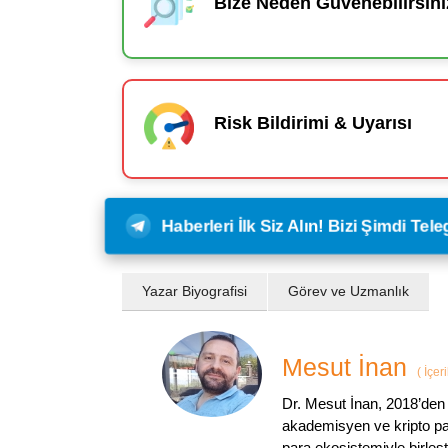
Bize Neden Güvenebilirsini
Risk Bildirimi & Uyarısı
Haberleri İlk Siz Alın! Bizi Şimdi Te
Yazar Biyografisi
Görev ve Uzmanlık
Mesut İnan
(
İçer
Dr. Mesut İnan, 2018’den 
akademisyen ve kripto par
para ekosistemiyle birleşt