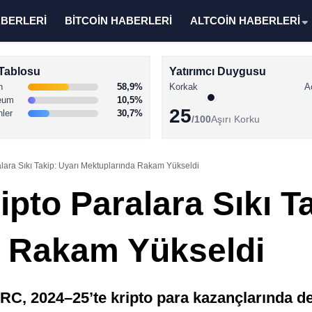
ABERLERİ
BİTCOİN HABERLERİ
ALTCOİN HABERLERİ
Tablosu
Yatırımcı Duygusu
n
58,9%
Korkak
A
eum
10,5%
25
nler
30,7%
/100
Aşırı Korku
lara Sıkı Takip: Uyarı Mektuplarında Rakam Yükseldi
pto Paralara Sıkı Ta
a Rakam Yükseldi
MRC, 2024–25’te kripto para kazançlarında de