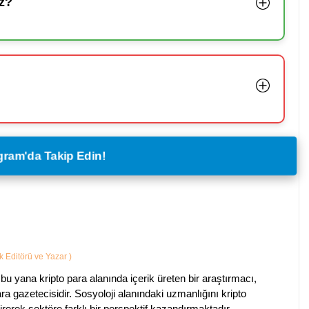
z?
legram'da Takip Edin!
ik Editörü ve Yazar
)
bu yana kripto para alanında içerik üreten bir araştırmacı,
a gazetecisidir. Sosyoloji alanındaki uzmanlığını kripto
irerek sektöre farklı bir perspektif kazandırmaktadır.