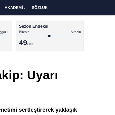
AKADEMİ
SÖZLÜK
Sezon Endeksi
çgözlü
Bitcoin
Altcoin
49
/100
Kripto Para Haberleri
Bitcoin Haberleri
kip: Uyarı
Altcoin Haberleri
Ethereum Haberleri
Solana Haberleri
XRP Haberleri
netimi sertleştirerek yaklaşık
Memecoin Haberleri