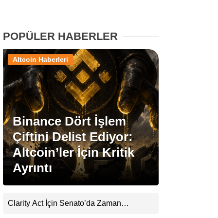
Stablecoin Haberleri
POPÜLER HABERLER
Altcoin Haberleri
Facebook
Binance Dört İşlem
Instagram
Çiftini Delist Ediyor:
Youtube
Altcoin’ler İçin Kritik
Ayrıntı
TikTok
Pinterest
Clarity Act İçin Senato’da Zaman
Daralıyor