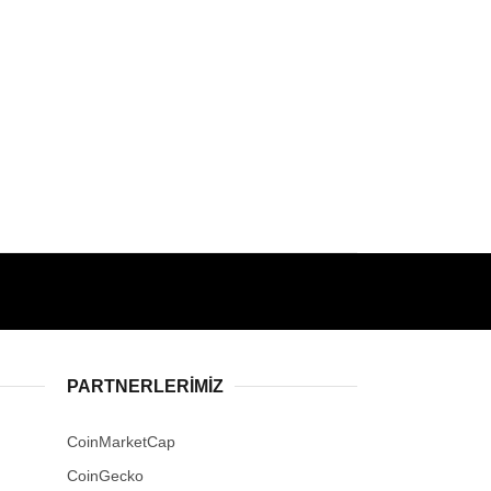
PARTNERLERIMIZ
CoinMarketCap
CoinGecko