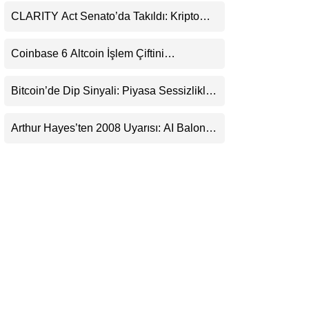
LinkedIn
CLARITY Act Senato’da Takıldı: Kripto
Para Piyasası 2027’yi Fiyatlıyor
Telegram
Coinbase 6 Altcoin İşlem Çiftini
Durduracak
Bitcoin’de Dip Sinyali: Piyasa Sessizlikle
Sıkışıyor
Arthur Hayes’ten 2008 Uyarısı: AI Balonu
Bitcoin’i Nasıl Besleyebilir?