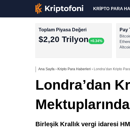
KRİPTO PARA H
Toplam Piyasa Değeri
Pay 
Bitcoi
$2,20 Trilyon
+0.34%
Ether
Altcoi
Ana Sayfa
›
Kripto Para Haberleri
›
Londra’dan Kripto Para
Londra’dan Kri
Mektuplarınd
Birleşik Krallık vergi idaresi H