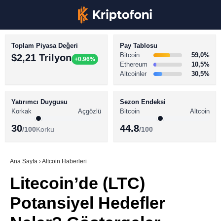
Toplam Piyasa Değeri
Pay Tablosu
Bitcoin
59,0%
$2,21 Trilyon
+0.96%
Ethereum
10,5%
Altcoinler
30,5%
KRİPTO PARA HABERLERİ
Facebook
BİTCOİN HABERLERİ
Yatırımcı Duygusu
Sezon Endeksi
Korkak
Açgözlü
Bitcoin
Altcoin
ALTCOİN HABERLERİ
30
44.8
/100
Korku
/100
AKADEMİ
Instagram
SÖZLÜK
Ana Sayfa
›
Altcoin Haberleri
Litecoin’de (LTC)
Youtube
Potansiyel Hedefler
TikTok