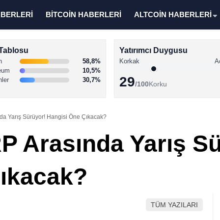
ABERLERİ
BİTCOİN HABERLERİ
ALTCOİN HABERLERİ
Tablosu
Yatırımcı Duygusu
n
58,8%
Korkak
A
eum
10,5%
29
nler
30,7%
/100
Korku
nda Yarış Sürüyor! Hangisi Öne Çıkacak?
RP Arasında Yarış S
Çıkacak?
TÜM YAZILARI