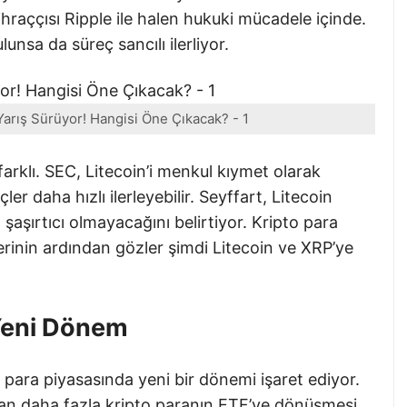
ihraççısı Ripple ile halen hukuki mücadele içinde.
nsa da süreç sancılı ilerliyor.
Yarış Sürüyor! Hangisi Öne Çıkacak? - 1
farklı. SEC, Litecoin’i menkul kıymet olarak
er daha hızlı ilerleyebilir. Seyffart, Litecoin
aşırtıcı olmayacağını belirtiyor. Kripto para
rinin ardından gözler şimdi Litecoin ve XRP’ye
Yeni Dönem
para piyasasında yeni bir dönemi işaret ediyor.
dan daha fazla kripto paranın ETF’ye dönüşmesi