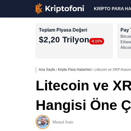
KRİPTO PARA H
Toplam Piyasa Değeri
Pay 
Bitcoi
$2,20 Trilyon
-0.15%
Ether
Altcoi
Ana Sayfa
›
Kripto Para Haberleri
›
Litecoin ve XRP Arası
Litecoin ve X
Hangisi Öne 
Mesut İnan