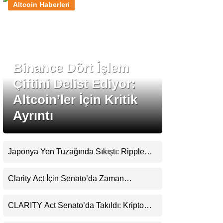
Altcoin Haberleri
Stablecoin Haberleri
Binance Dört İşlem
Facebook
Çiftini Delist Ediyor:
Altcoin’ler İçin Kritik
Ayrıntı
Instagram
Youtube
Japonya Yen Tuzağında Sıkıştı: Ripple
(XRP) Üçüncü Yol Olabilir mi?
TikTok
Clarity Act İçin Senato’da Zaman
Daralıyor
Pinterest
CLARITY Act Senato’da Takıldı: Kripto
Para Piyasası 2027’yi Fiyatlıyor