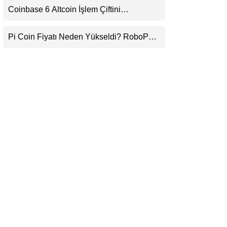
Coinbase 6 Altcoin İşlem Çiftini
LinkedIn
Durduracak
Pi Coin Fiyatı Neden Yükseldi? RoboPay
Telegram
Ortaklığı ve Güncelleme İyimserliği
Destekledi