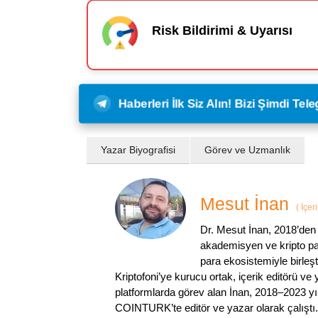
Risk Bildirimi & Uyarısı
Haberleri İlk Siz Alın! Bizi Şimdi Te
Yazar Biyografisi
Görev ve Uzmanlık
Mesut İnan
(
İçer
Dr. Mesut İnan, 2018’den 
akademisyen ve kripto par
para ekosistemiyle birleşt
Kriptofoni’ye kurucu ortak, içerik editörü ve
platformlarda görev alan İnan, 2018–2023 yı
COINTURK’te editör ve yazar olarak çalıştı.