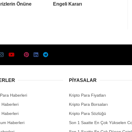
rizlerin Önüne
Engeli Kararı
ERLER
PIYASALAR
 Para Haberleri
Kripto Para Fiyatları
n Haberleri
Kripto Para Borsaları
n Haberleri
Kripto Para Sözlüğü
eum Haberleri
Son 1 Saatte En Çok Yükselen Co
aberleri
Son 1 Saatte En Çok Düşen Coinl