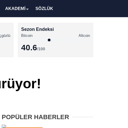
AKADEMİ
SÖZLÜK
Sezon Endeksi
çgözlü
Bitcoin
Altcoin
40.6
/100
Kripto Para Haberleri
Bitcoin Haberleri
ürüyor!
Altcoin Haberleri
Ethereum Haberleri
Solana Haberleri
POPÜLER HABERLER
XRP Haberleri
Memecoin Haberleri