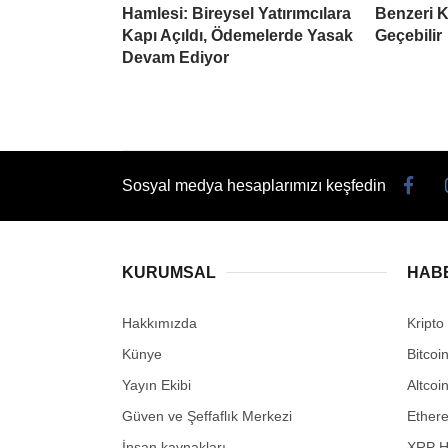
Hamlesi: Bireysel Yatırımcılara
Benzeri K
Kapı Açıldı, Ödemelerde Yasak
Geçebilir
Devam Ediyor
Sosyal medya hesaplarımızı keşfedin
KURUMSAL
HAB
Hakkımızda
Kripto
Künye
Bitcoi
Yayın Ekibi
Altcoi
Güven ve Şeffaflık Merkezi
Ether
İnsan kaynakları
XRP H