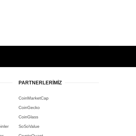
PARTNERLERIMIZ
CoinMarketCap
CoinGecko
CoinGlass
inler
SoSoValue
er
CryptoQuant