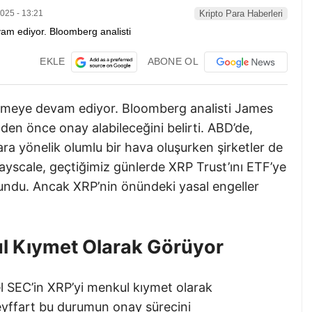
025 - 13:21
Kripto Para Haberleri
EKLE
ABONE OL
esmeye devam ediyor. Bloomberg analisti James
den önce onay alabileceğini belirti. ABD’de,
ara yönelik olumlu bir hava oluşurken şirketler de
rayscale, geçtiğimiz günlerde XRP Trust’ını ETF’ye
undu. Ancak XRP’nin önündeki yasal engeller
l Kıymet Olarak Görüyor
 SEC’in XRP’yi menkul kıymet olarak
eyffart bu durumun onay sürecini