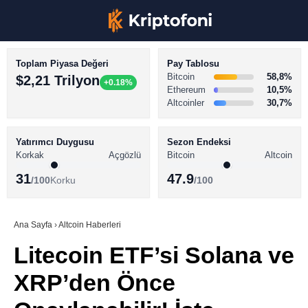
Toplam Piyasa Değeri
Pay Tablosu
Bitcoin
58,8%
$2,21 Trilyon
+0.18%
Ethereum
10,5%
Altcoinler
30,7%
KRİPTO PARA HABERLERİ
Facebook
BİTCOİN HABERLERİ
Yatırımcı Duygusu
Sezon Endeksi
Korkak
Açgözlü
Bitcoin
Altcoin
ALTCOİN HABERLERİ
31
47.9
/100
Korku
/100
AKADEMİ
Instagram
SÖZLÜK
Ana Sayfa
›
Altcoin Haberleri
Litecoin ETF’si Solana ve
Youtube
XRP’den Önce
TikTok