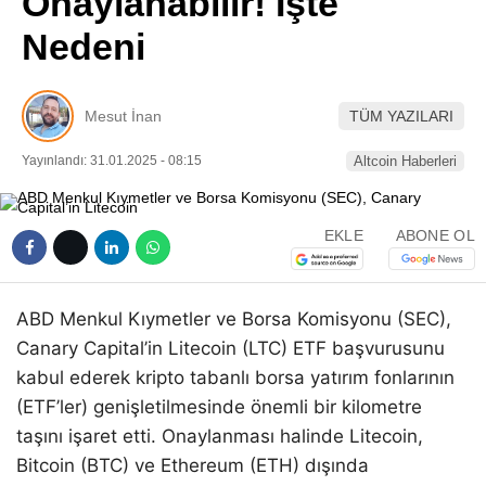
Onaylanabilir! İşte
Pinterest
Nedeni
LinkedIn
Mesut İnan
TÜM YAZILARI
Telegram
Yayınlandı: 31.01.2025 - 08:15
Altcoin Haberleri
EKLE
ABONE OL
ABD Menkul Kıymetler ve Borsa Komisyonu (SEC),
Canary Capital’in Litecoin (LTC) ETF başvurusunu
kabul ederek kripto tabanlı borsa yatırım fonlarının
(ETF’ler) genişletilmesinde önemli bir kilometre
taşını işaret etti. Onaylanması halinde Litecoin,
Bitcoin (BTC) ve Ethereum (ETH) dışında