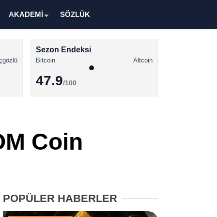
AKADEMİ
SÖZLÜK
Sezon Endeksi
çgözlü
Bitcoin
Altcoin
47.9
/100
Kripto Para Haberleri
Bitcoin Haberleri
 OM Coin
Altcoin Haberleri
Ethereum Haberleri
Solana Haberleri
POPÜLER HABERLER
XRP Haberleri
Memecoin Haberleri