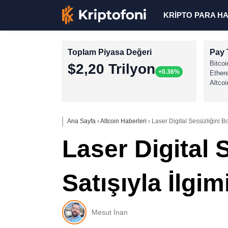
KRİPTO PARA H
Toplam Piyasa Değeri
Pay 
Bitcoi
$2,20 Trilyon
+0.36%
Ether
Altcoi
Ana Sayfa
›
Altcoin Haberleri
›
Laser Digital Sessizliğini B
Laser Digital 
Satışıyla İlgim
Mesut İnan