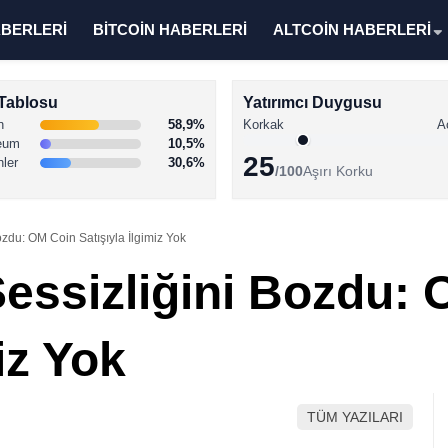
ABERLERİ
BİTCOİN HABERLERİ
ALTCOİN HABERLERİ
Tablosu
Yatırımcı Duygusu
n
58,9%
Korkak
A
eum
10,5%
25
nler
30,6%
/100
Aşırı Korku
ozdu: OM Coin Satışıyla İlgimiz Yok
Sessizliğini Bozdu:
iz Yok
TÜM YAZILARI