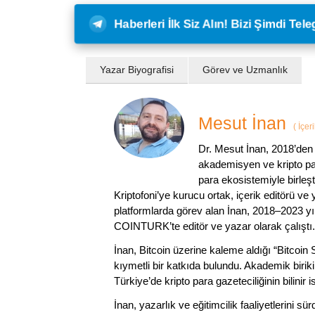
Haberleri İlk Siz Alın! Bizi Şimdi Te
Yazar Biyografisi
Görev ve Uzmanlık
Mesut İnan
(
İçer
Dr. Mesut İnan, 2018’den 
akademisyen ve kripto par
para ekosistemiyle birleşt
Kriptofoni’ye kurucu ortak, içerik editörü ve
platformlarda görev alan İnan, 2018–2023 yı
COINTURK’te editör ve yazar olarak çalıştı.
İnan, Bitcoin üzerine kaleme aldığı “Bitcoin
kıymetli bir katkıda bulundu. Akademik birik
Türkiye’de kripto para gazeteciliğinin bilinir 
İnan, yazarlık ve eğitimcilik faaliyetlerini 