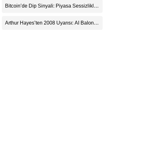
Bitcoin’de Dip Sinyali: Piyasa Sessizlikle
LinkedIn
Sıkışıyor
Arthur Hayes’ten 2008 Uyarısı: AI Balonu
Telegram
Bitcoin’i Nasıl Besleyebilir?