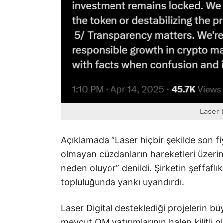
Laser 
Açıklamada “Laser hiçbir şekilde son f
olmayan cüzdanların hareketleri üzerin
neden oluyor” denildi. Şirketin şeffafl
topluluğunda yankı uyandırdı.
Laser Digital desteklediği projelerin b
mevcut OM yatırımlarının halen kilitli old