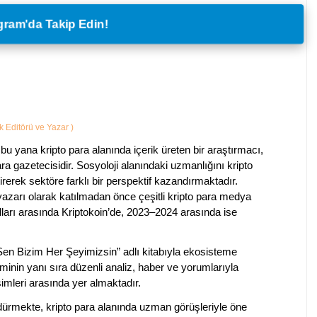
legram'da Takip Edin!
ik Editörü ve Yazar
)
bu yana kripto para alanında içerik üreten bir araştırmacı,
a gazetecisidir. Sosyoloji alanındaki uzmanlığını kripto
irerek sektöre farklı bir perspektif kazandırmaktadır.
 yazarı olarak katılmadan önce çeşitli kripto para medya
lları arasında Kriptokoin’de, 2023–2024 arasında ise
 Sen Bizim Her Şeyimizsin” adlı kitabıyla ekosisteme
iminin yanı sıra düzenli analiz, haber ve yorumlarıyla
isimleri arasında yer almaktadır.
sürdürmekte, kripto para alanında uzman görüşleriyle öne