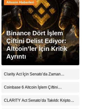
Altcoin Haberleri
Stablecoin Haberleri
Binance Dört İşlem
Facebook
Çiftini Delist Ediyor:
Altcoin’ler İçin Kritik
Ayrıntı
Instagram
Youtube
Clarity Act İçin Senato’da Zaman
Daralıyor
TikTok
Coinbase 6 Altcoin İşlem Çiftini
Durduracak
Pinterest
CLARITY Act Senato’da Takıldı: Kripto
Para Piyasası 2027’yi Fiyatlıyor