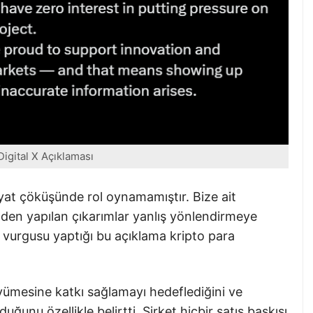
Digital X Açıklaması
iyat çöküşünde rol oynamamıştır. Bize ait
den yapılan çıkarımlar yanlış yönlendirmeye
ık vurgusu yaptığı bu açıklama kripto para
üyümesine katkı sağlamayı hedeflediğini ve
uğunu özellikle belirtti. Şirket hiçbir satış baskısı