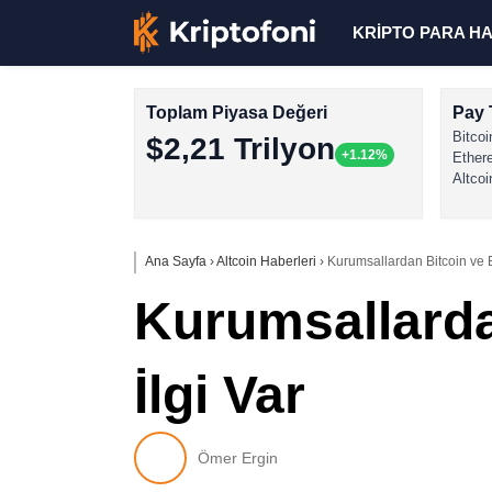
KRİPTO PARA H
Toplam Piyasa Değeri
Pay 
Bitcoi
$2,21 Trilyon
+1.12%
Ether
Altcoi
Ana Sayfa
›
Altcoin Haberleri
›
Kurumsallardan Bitcoin ve B
Kurumsallarda
İlgi Var
Ömer Ergin