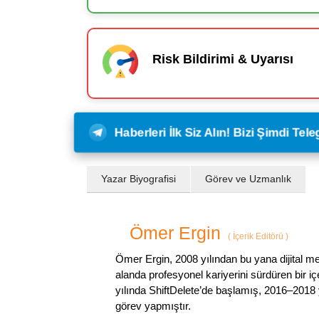
Risk Bildirimi & Uyarısı
Haberleri İlk Siz Alın! Bizi Şimdi Te
Yazar Biyografisi
Görev ve Uzmanlık
Ömer Ergin
(
İçerik Editörü
)
Ömer Ergin, 2008 yılından bu yana dijital me
alanda profesyonel kariyerini sürdüren bir iç
yılında ShiftDelete’de başlamış, 2016–2018 y
görev yapmıştır.