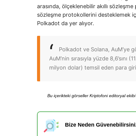
arasında, ölçeklenebilir akıllı sözleşme
sözleşme protokollerini desteklemek için
Polkadot da yer alıyor.
Polkadot ve Solana, AuM’ye gö
AuM’nin sırasıyla yüzde 8,6’sını (1
milyon dolar) temsil eden para gir
Bu içerikteki görseller Kriptofoni editoryal ek
Bize Neden Güvenebilirsini