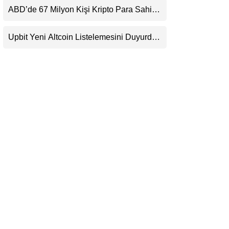
Beklentisini Bozabilir
ABD’de 67 Milyon Kişi Kripto Para Sahibi:
LinkedIn
Ripple’dan “Eski Algılar Yıkıldı” Mesajı
Upbit Yeni Altcoin Listelemesini Duyurdu:
Telegram
KRW, BTC ve USDT Paritelerinde İşlem
Görecek