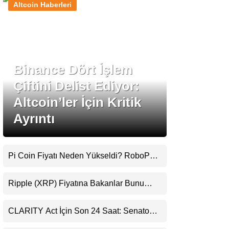
Altcoin Haberleri
Stablecoin Haberleri
Binance Dört İşlem
Facebook
Çiftini Delist Ediyor:
Altcoin’ler İçin Kritik
Ayrıntı
Instagram
Youtube
Pi Coin Fiyatı Neden Yükseldi? RoboPay
Ortaklığı ve Güncelleme İyimserliği
Destekledi
TikTok
Ripple (XRP) Fiyatına Bakanlar Bunu
Kaçırıyor: Evernorth’tan Dikkat Çeken
Uyarı
Pinterest
CLARITY Act İçin Son 24 Saat: Senato
Matematiği Kripto Para Piyasasının