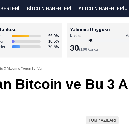
ABERLERİ
BİTCOİN HABERLERİ
ALTCOİN HABERLERİ
Tablosu
Yatırımcı Duygusu
n
59,0%
Korkak
A
eum
10,5%
30
nler
30,5%
/100
Korku
u 3 Altcoin’e Yoğun İlgi Var
n Bitcoin ve Bu 3 A
TÜM YAZILARI