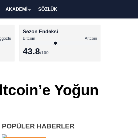
AKADEMİ
SÖZLÜK
Sezon Endeksi
çgözlü
Bitcoin
Altcoin
43.8
/100
Kripto Para Haberleri
Bitcoin Haberleri
ltcoin’e Yoğun
Altcoin Haberleri
Ethereum Haberleri
Solana Haberleri
POPÜLER HABERLER
XRP Haberleri
Memecoin Haberleri