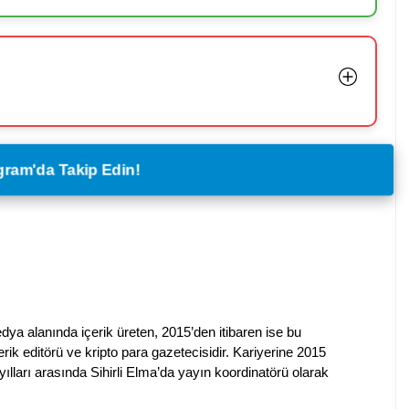
legram'da Takip Edin!
dya alanında içerik üreten, 2015’den itibaren ise bu
erik editörü ve kripto para gazetecisidir. Kariyerine 2015
ılları arasında Sihirli Elma’da yayın koordinatörü olarak