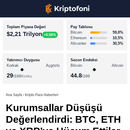
Toplam Piyasa Değeri
Pay Tablosu
Bitcoin
59,0%
$2,21 Trilyon
+0.58%
Ethereum
10,5%
Altcoinler
30,5%
KRİPTO PARA HABERLERİ
Facebook
BİTCOİN HABERLERİ
Yatırımcı Duygusu
Sezon Endeksi
Korkak
Açgözlü
Bitcoin
Altcoin
ALTCOİN HABERLERİ
29
44.8
/100
Korku
/100
AKADEMİ
Instagram
SÖZLÜK
Ana Sayfa
›
Kripto Para Haberleri
Kurumsallar Düşüşü
Youtube
Değerlendirdi: BTC, ETH
TikTok