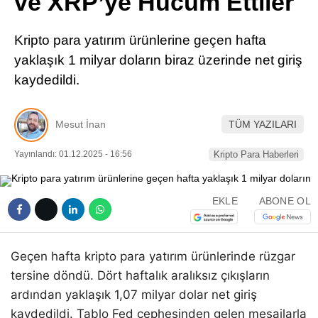
ve XRP’ye Hücum Ettiler
Pinterest
Kripto para yatırım ürünlerine geçen hafta
LinkedIn
yaklaşık 1 milyar doların biraz üzerinde net giriş
kaydedildi.
Telegram
Mesut İnan
TÜM YAZILARI
Yayınlandı: 01.12.2025 - 16:56
Kripto Para Haberleri
EKLE
ABONE OL
Geçen hafta kripto para yatırım ürünlerinde rüzgar
tersine döndü. Dört haftalık aralıksız çıkışların
ardından yaklaşık 1,07 milyar dolar net giriş
kaydedildi. Tablo Fed cephesinden gelen mesajlarla