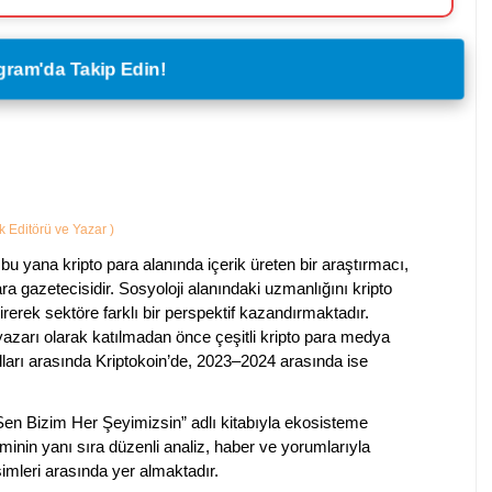
legram'da Takip Edin!
ik Editörü ve Yazar
)
bu yana kripto para alanında içerik üreten bir araştırmacı,
a gazetecisidir. Sosyoloji alanındaki uzmanlığını kripto
irerek sektöre farklı bir perspektif kazandırmaktadır.
 yazarı olarak katılmadan önce çeşitli kripto para medya
lları arasında Kriptokoin’de, 2023–2024 arasında ise
 Sen Bizim Her Şeyimizsin” adlı kitabıyla ekosisteme
iminin yanı sıra düzenli analiz, haber ve yorumlarıyla
isimleri arasında yer almaktadır.