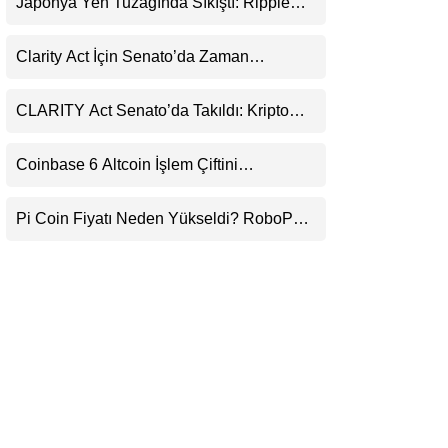
Japonya Yen Tuzağında Sıkıştı: Ripple
LinkedIn
(XRP) Üçüncü Yol Olabilir mi?
Clarity Act İçin Senato’da Zaman
Telegram
Daralıyor
CLARITY Act Senato’da Takıldı: Kripto
Para Piyasası 2027’yi Fiyatlıyor
Coinbase 6 Altcoin İşlem Çiftini
Durduracak
Pi Coin Fiyatı Neden Yükseldi? RoboPay
Ortaklığı ve Güncelleme İyimserliği
Destekledi