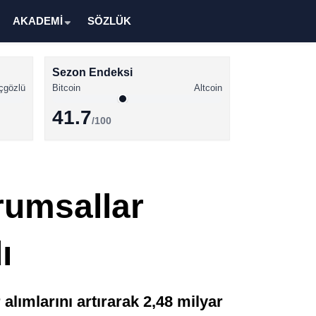
AKADEMİ
SÖZLÜK
Sezon Endeksi
çgözlü
Bitcoin
Altcoin
41.7
/100
Kripto Para Haberleri
Bitcoin Haberleri
rumsallar
Altcoin Haberleri
Ethereum Haberleri
ı
Solana Haberleri
XRP Haberleri
alımlarını artırarak 2,48 milyar
Memecoin Haberleri