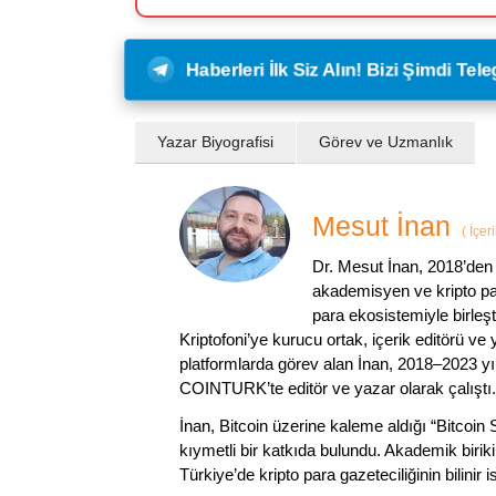
Haberleri İlk Siz Alın! Bizi Şimdi Te
Yazar Biyografisi
Görev ve Uzmanlık
Mesut İnan
(
İçer
Dr. Mesut İnan, 2018’den 
akademisyen ve kripto par
para ekosistemiyle birleşt
Kriptofoni’ye kurucu ortak, içerik editörü ve
platformlarda görev alan İnan, 2018–2023 yı
COINTURK’te editör ve yazar olarak çalıştı.
İnan, Bitcoin üzerine kaleme aldığı “Bitcoin
kıymetli bir katkıda bulundu. Akademik birik
Türkiye’de kripto para gazeteciliğinin bilinir 