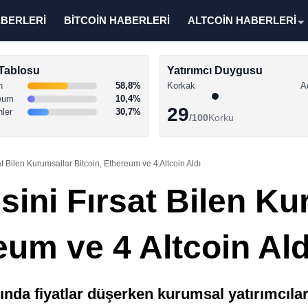
ABERLERİ
BİTCOİN HABERLERİ
ALTCOİN HABERLERİ
Tablosu
Yatırımcı Duygusu
n
58,8%
Korkak
A
eum
10,4%
29
nler
30,7%
/100
Korku
t Bilen Kurumsallar Bitcoin, Ethereum ve 4 Altcoin Aldı
ini Fırsat Bilen Ku
eum ve 4 Altcoin Ald
nda fiyatlar düşerken kurumsal yatırımcılar 