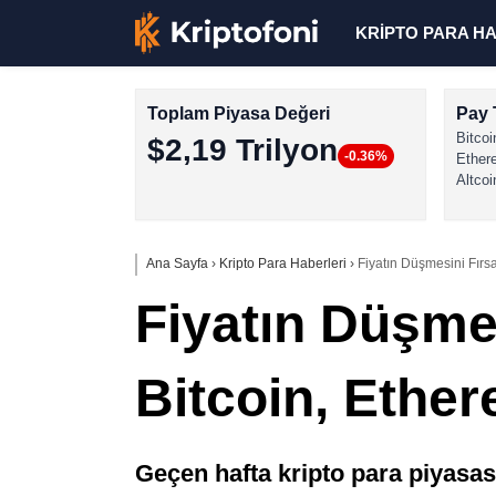
KRİPTO PARA H
Toplam Piyasa Değeri
Pay 
Bitcoi
$2,19 Trilyon
-0.36%
Ether
Altcoi
Ana Sayfa
›
Kripto Para Haberleri
›
Fiyatın Düşmesini Fırsa
Fiyatın Düşmes
Bitcoin, Ether
Geçen hafta kripto para piyasası