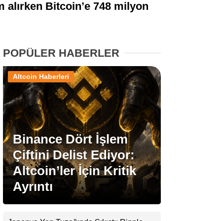
um alırken Bitcoin’e 748 milyon
Stablecoin Haberleri
POPÜLER HABERLER
Facebook
Altcoin Haberleri
Instagram
Binance Dört İşlem
Youtube
Çiftini Delist Ediyor:
Altcoin’ler İçin Kritik
TikTok
Ayrıntı
Pinterest