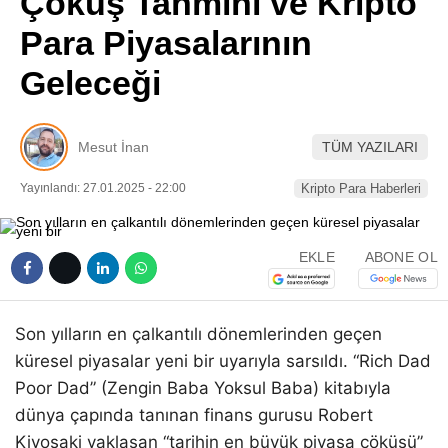
Çöküş Tahmini ve Kripto
Pinterest
Para Piyasalarının
Geleceği
LinkedIn
Telegram
Mesut İnan
TÜM YAZILARI
Yayınlandı: 27.01.2025 - 22:00
Kripto Para Haberleri
EKLE
ABONE OL
Son yılların en çalkantılı dönemlerinden geçen
küresel piyasalar yeni bir uyarıyla sarsıldı. “Rich Dad
Poor Dad” (Zengin Baba Yoksul Baba) kitabıyla
dünya çapında tanınan finans gurusu Robert
Kiyosaki yaklaşan “tarihin en büyük piyasa çöküşü”