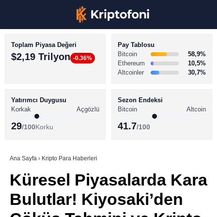
Toplam Piyasa Değeri
Pay Tablosu
Bitcoin
58,9%
$2,19 Trilyon
-0.36%
Ethereum
10,5%
Altcoinler
30,7%
KRİPTO PARA HABERLERİ
Facebook
BİTCOİN HABERLERİ
Yatırımcı Duygusu
Sezon Endeksi
Korkak
Açgözlü
Bitcoin
Altcoin
ALTCOİN HABERLERİ
29
41.7
/100
Korku
/100
AKADEMİ
Instagram
SÖZLÜK
Ana Sayfa
›
Kripto Para Haberleri
Küresel Piyasalarda Kara
Youtube
Bulutlar! Kiyosaki’den
TikTok