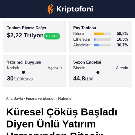
Toplam Piyasa Değeri
Pay Tablosu
Bitcoin
58,8%
$2,22 Trilyon
+0.39%
Ethereum
10,5%
Altcoinler
30,7%
KRİPTO PARA HABERLERİ
Facebook
BİTCOİN HABERLERİ
Yatırımcı Duygusu
Sezon Endeksi
Korkak
Açgözlü
Bitcoin
Altcoin
ALTCOİN HABERLERİ
30
44.8
/100
Korku
/100
AKADEMİ
Instagram
SÖZLÜK
Ana Sayfa
›
Finans ve Ekonomi Haberleri
Küresel Çöküş Başladı
Youtube
Diyen Ünlü Yatırım
TikTok