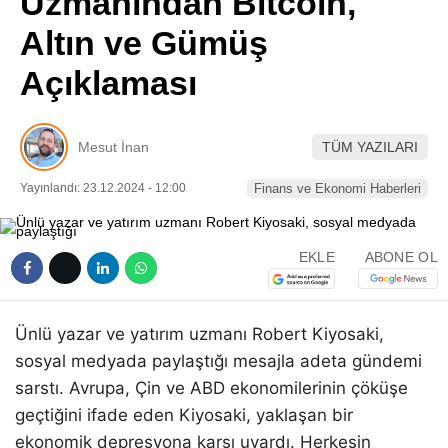
Uzmanından Bitcoin,
Pinterest
Altın ve Gümüş
Açıklaması
LinkedIn
Telegram
Mesut İnan
TÜM YAZILARI
Yayınlandı: 23.12.2024 - 12:00
Finans ve Ekonomi Haberleri
EKLE
ABONE OL
Ünlü yazar ve yatırım uzmanı Robert Kiyosaki,
sosyal medyada paylaştığı mesajla adeta gündemi
sarstı. Avrupa, Çin ve ABD ekonomilerinin çöküşe
geçtiğini ifade eden Kiyosaki, yaklaşan bir
ekonomik depresyona karşı uyardı. Herkesin