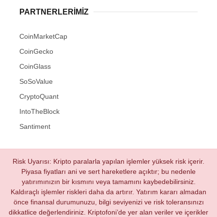
PARTNERLERIMIZ
CoinMarketCap
CoinGecko
CoinGlass
SoSoValue
CryptoQuant
IntoTheBlock
Santiment
Risk Uyarısı: Kripto paralarla yapılan işlemler yüksek risk içerir.
Piyasa fiyatları ani ve sert hareketlere açıktır; bu nedenle
yatırımınızın bir kısmını veya tamamını kaybedebilirsiniz.
Kaldıraçlı işlemler riskleri daha da artırır. Yatırım kararı almadan
önce finansal durumunuzu, bilgi seviyenizi ve risk toleransınızı
dikkatlice değerlendiriniz. Kriptofoni’de yer alan veriler ve içerikler