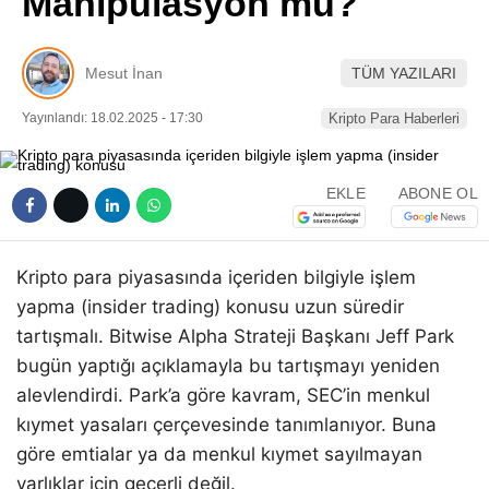
Manipülasyon mu?
Pinterest
Mesut İnan
TÜM YAZILARI
LinkedIn
Yayınlandı: 18.02.2025 - 17:30
Kripto Para Haberleri
Telegram
EKLE
ABONE OL
Kripto para piyasasında içeriden bilgiyle işlem
yapma (insider trading) konusu uzun süredir
tartışmalı. Bitwise Alpha Strateji Başkanı Jeff Park
bugün yaptığı açıklamayla bu tartışmayı yeniden
alevlendirdi. Park’a göre kavram, SEC’in menkul
kıymet yasaları çerçevesinde tanımlanıyor. Buna
göre emtialar ya da menkul kıymet sayılmayan
varlıklar için geçerli değil.