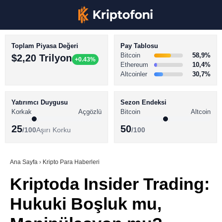
Toplam Piyasa Değeri
Pay Tablosu
Bitcoin
58,9%
$2,20 Trilyon
+0.43%
Ethereum
10,4%
Altcoinler
30,7%
KRİPTO PARA HABERLERİ
Facebook
BİTCOİN HABERLERİ
Yatırımcı Duygusu
Sezon Endeksi
Korkak
Açgözlü
Bitcoin
Altcoin
ALTCOİN HABERLERİ
25
50
/100
Aşırı Korku
/100
AKADEMİ
Instagram
SÖZLÜK
Ana Sayfa
›
Kripto Para Haberleri
Kriptoda Insider Trading:
Youtube
Hukuki Boşluk mu,
TikTok