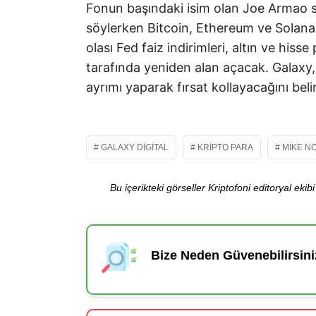
Fonun başındaki isim olan Joe Armao s
söylerken Bitcoin, Ethereum ve Solana 
olası Fed faiz indirimleri, altın ve his
tarafında yeniden alan açacak. Galax
ayrımı yaparak fırsat kollayacağını belir
GALAXY DIGITAL
KRIPTO PARA
MIKE N
Bu içerikteki görseller Kriptofoni editoryal ek
Bize Neden Güvenebilirsini