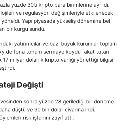
zla yüzde 30’u kripto para birimlerine ayrıldı.
lojileri ve regülasyon değişimleriyle etkilenecek
ne yöneldi. Yapı piyasada yükseliş dönemine bel
an bir kurgu sundu.
bundaki yatırımcılar ve bazı büyük kurumlar toplam
laxy de fona tohum sermaye koydu fakat tutarı
17 milyar dolarlık kripto varlığı yönettiği bilgisi
ştirdi.
teji Değişti
irvesinden sonra yüzde 28 gerilediği bir döneme
daha düştü ve 90 bin dolar civarına indi.
ylemleri risk iştahını zayıflattı.