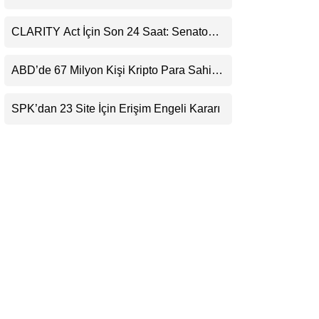
Ortaklığı ve Güncelleme İyimserliği
LinkedIn
Destekledi
CLARITY Act İçin Son 24 Saat: Senato
Matematiği Kripto Para Piyasasının
Telegram
Beklentisini Bozabilir
ABD’de 67 Milyon Kişi Kripto Para Sahibi:
Ripple’dan “Eski Algılar Yıkıldı” Mesajı
SPK’dan 23 Site İçin Erişim Engeli Kararı