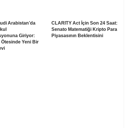
udi Arabistan’da
CLARITY Act İçin Son 24 Saat:
kul
Senato Matematiği Kripto Para
syonuna Giriyor:
Piyasasının Beklentisini
Ötesinde Yeni Bir
evi