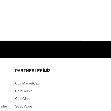
PARTNERLERIMIZ
CoinMarketCap
CoinGecko
CoinGlass
inler
SoSoValue