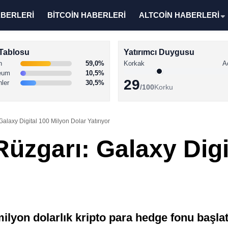
ABERLERİ
BİTCOİN HABERLERİ
ALTCOİN HABERLERİ
Tablosu
Yatırımcı Duygusu
n
59,0%
Korkak
A
eum
10,5%
29
nler
30,5%
/100
Korku
alaxy Digital 100 Milyon Dolar Yatırıyor
üzgarı: Galaxy Digi
r
milyon dolarlık kripto para hedge fonu başlat