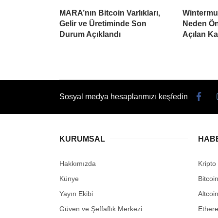
MARA’nın Bitcoin Varlıkları,
Wintermu
Gelir ve Üretiminde Son
Neden Öne
Durum Açıklandı
Açılan K
Sosyal medya hesaplarımızı keşfedin
KURUMSAL
HAB
Hakkımızda
Kripto
Künye
Bitcoi
Yayın Ekibi
Altcoi
Güven ve Şeffaflık Merkezi
Ether