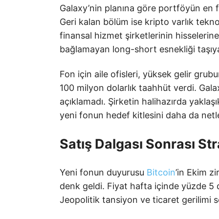
Galaxy’nin planına göre portföyün en fa
Geri kalan bölüm ise kripto varlık tekno
finansal hizmet şirketlerinin hisseleri
bağlamayan long-short esnekliği taşıy
Fon için aile ofisleri, yüksek gelir gru
100 milyon dolarlık taahhüt verdi. Ga
açıklamadı. Şirketin halihazırda yaklaşık 
yeni fonun hedef kitlesini daha da netle
Satış Dalgası Sonrası Stra
Yeni fonun duyurusu
Bitcoin
’in Ekim z
denk geldi. Fiyat hafta içinde yüzde 5 
Jeopolitik tansiyon ve ticaret gerilimi sö