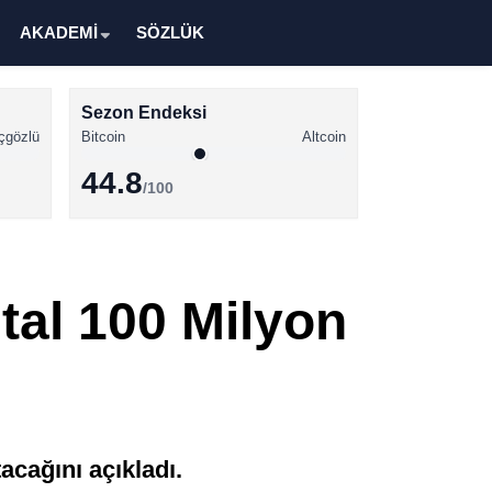
AKADEMİ
SÖZLÜK
Sezon Endeksi
çgözlü
Bitcoin
Altcoin
44.8
/100
Kripto Para Haberleri
Bitcoin Haberleri
tal 100 Milyon
Altcoin Haberleri
Ethereum Haberleri
Solana Haberleri
XRP Haberleri
acağını açıkladı.
Memecoin Haberleri