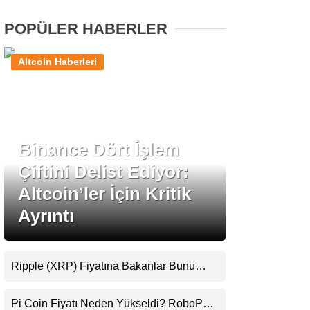
POPÜLER HABERLER
Stablecoin Haberleri
Altcoin Haberleri
Facebook
Binance Dört İşlem
Çiftini Delist Ediyor:
Instagram
Altcoin’ler İçin Kritik
Youtube
Ayrıntı
TikTok
Ripple (XRP) Fiyatına Bakanlar Bunu
Kaçırıyor: Evernorth’tan Dikkat Çeken
Pinterest
Uyarı
Pi Coin Fiyatı Neden Yükseldi? RoboPay