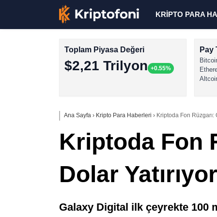
KRİPTO PARA H
Toplam Piyasa Değeri
Pay 
Bitcoi
$2,21 Trilyon
+0.55%
Ether
Altcoi
Ana Sayfa
›
Kripto Para Haberleri
›
Kriptoda Fon Rüzgarı: G
Kriptoda Fon R
Dolar Yatırıyo
Galaxy Digital ilk çeyrekte 100 