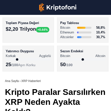
Toplam Piyasa Değeri
Pay Tablosu
Bitcoin
58,8%
$2,20 Trilyon
+0.44%
Ethereum
10,4%
Altcoinler
30,7%
KRİPTO PARA HABERLERİ
Facebook
BİTCOİN HABERLERİ
Yatırımcı Duygusu
Sezon Endeksi
Korkak
Açgözlü
Bitcoin
Altcoin
ALTCOİN HABERLERİ
25
50
/100
Aşırı Korku
/100
AKADEMİ
Instagram
SÖZLÜK
Ana Sayfa
›
XRP Haberleri
Kripto Paralar Sarsılırken
Youtube
XRP Neden Ayakta
TikTok