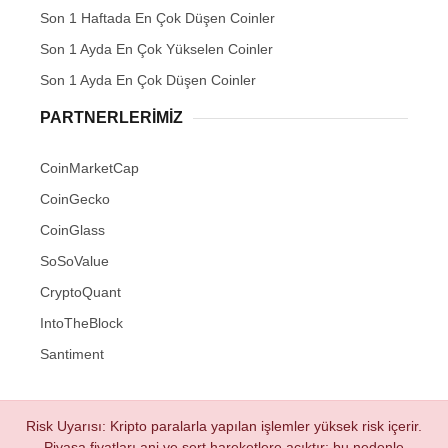
Son 1 Haftada En Çok Düşen Coinler
Son 1 Ayda En Çok Yükselen Coinler
Son 1 Ayda En Çok Düşen Coinler
PARTNERLERIMIZ
CoinMarketCap
CoinGecko
CoinGlass
SoSoValue
CryptoQuant
IntoTheBlock
Santiment
Risk Uyarısı: Kripto paralarla yapılan işlemler yüksek risk içerir.
Piyasa fiyatları ani ve sert hareketlere açıktır; bu nedenle