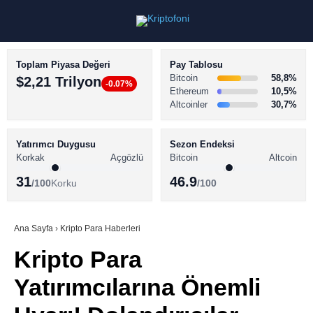
Toplam Piyasa Değeri
Pay Tablosu
Bitcoin
58,8%
$2,21 Trilyon
-0.07%
Ethereum
10,5%
Altcoinler
30,7%
KRİPTO PARA HABERLERİ
Facebook
BİTCOİN HABERLERİ
Yatırımcı Duygusu
Sezon Endeksi
Korkak
Açgözlü
Bitcoin
Altcoin
ALTCOİN HABERLERİ
31
46.9
/100
Korku
/100
AKADEMİ
Instagram
SÖZLÜK
Ana Sayfa
›
Kripto Para Haberleri
Kripto Para
Youtube
Yatırımcılarına Önemli
TikTok