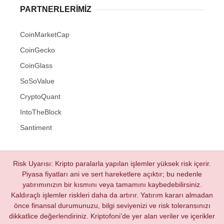
PARTNERLERIMIZ
CoinMarketCap
CoinGecko
CoinGlass
SoSoValue
CryptoQuant
IntoTheBlock
Santiment
Risk Uyarısı: Kripto paralarla yapılan işlemler yüksek risk içerir.
Piyasa fiyatları ani ve sert hareketlere açıktır; bu nedenle
yatırımınızın bir kısmını veya tamamını kaybedebilirsiniz.
Kaldıraçlı işlemler riskleri daha da artırır. Yatırım kararı almadan
önce finansal durumunuzu, bilgi seviyenizi ve risk toleransınızı
dikkatlice değerlendiriniz. Kriptofoni’de yer alan veriler ve içerikler