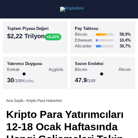
Toplam Piyasa Değeri
Pay Tablosu
Bitcoin
58,9%
$2,22 Trilyon
+0.20%
Ethereum
10,4%
Altcoinler
30,7%
KRİPTO PARA HABERLERİ
Facebook
BİTCOİN HABERLERİ
Yatırımcı Duygusu
Sezon Endeksi
Korkak
Açgözlü
Bitcoin
Altcoin
ALTCOİN HABERLERİ
30
47.9
/100
Korku
/100
AKADEMİ
Instagram
SÖZLÜK
Ana Sayfa
›
Kripto Para Haberleri
Kripto Para Yatırımcıları
Youtube
12-18 Ocak Haftasında
TikTok