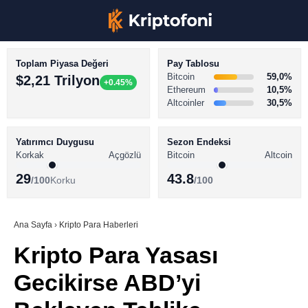
Toplam Piyasa Değeri
Pay Tablosu
Bitcoin
59,0%
$2,21 Trilyon
+0.45%
Ethereum
10,5%
Altcoinler
30,5%
KRİPTO PARA HABERLERİ
Facebook
BİTCOİN HABERLERİ
Yatırımcı Duygusu
Sezon Endeksi
Korkak
Açgözlü
Bitcoin
Altcoin
ALTCOİN HABERLERİ
29
43.8
/100
Korku
/100
AKADEMİ
Instagram
SÖZLÜK
Ana Sayfa
›
Kripto Para Haberleri
Kripto Para Yasası
Youtube
Gecikirse ABD’yi
TikTok