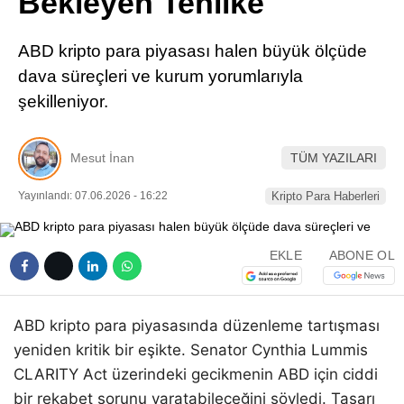
Bekleyen Tehlike
Pinterest
ABD kripto para piyasası halen büyük ölçüde
LinkedIn
dava süreçleri ve kurum yorumlarıyla
şekilleniyor.
Telegram
Mesut İnan
TÜM YAZILARI
Yayınlandı: 07.06.2026 - 16:22
Kripto Para Haberleri
EKLE
ABONE OL
ABD kripto para piyasasında düzenleme tartışması
yeniden kritik bir eşikte. Senator Cynthia Lummis
CLARITY Act üzerindeki gecikmenin ABD için ciddi
bir rekabet sorunu yaratabileceğini söyledi. Tasarı