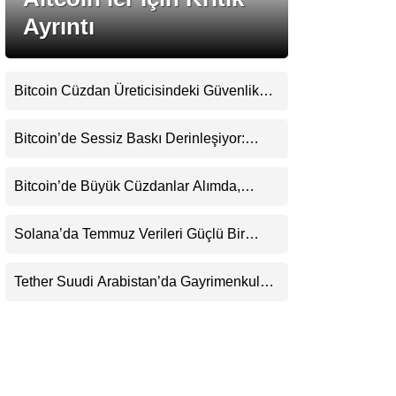
LinkedIn
Ayrıntı
Telegram
Bitcoin Cüzdan Üreticisindeki Güvenlik
Krizi Büyüyor: Kayıpların Boyutu
Belirsizliğini Koruyor
Bitcoin’de Sessiz Baskı Derinleşiyor:
Yatırımcılar Zararda Satıyor, Ancak Panik
Henüz Yok
Bitcoin’de Büyük Cüzdanlar Alımda,
Küçük Yatırımcı Satışta: Piyasa 70 Bin
Dolar Senaryosuna mı Hazırlanıyor?
Solana’da Temmuz Verileri Güçlü Bir
Toparlanmaya İşaret Ediyor: Büyümeyi Bu
Kez Sadece Memecoin’ler Taşımıyor
Tether Suudi Arabistan’da Gayrimenkul
Tokenizasyonuna Giriyor: USDT’nin
Ötesinde Yeni Bir Finans Devi mi
Doğuyor?