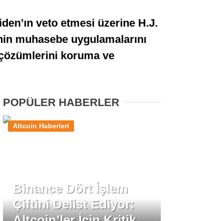
Stablecoin Haberleri
den’ın veto etmesi üzerine H.J.
rinin muhasebe uygulamalarını
a çözümlerini koruma ve
Facebook
POPÜLER HABERLER
Instagram
Altcoin Haberleri
Youtube
TikTok
Binance Dört İşlem
Çiftini Delist Ediyor:
Pinterest
Altcoin’ler İçin Kritik