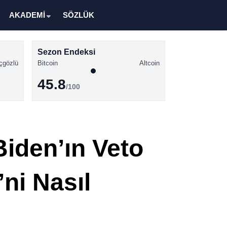
AKADEMİ
SÖZLÜK
Sezon Endeksi
çgözlü
Bitcoin
Altcoin
45.8
/100
Kripto Para Haberleri
Bitcoin Haberleri
Biden’ın Veto
Altcoin Haberleri
Ethereum Haberleri
’ni Nasıl
Solana Haberleri
XRP Haberleri
Memecoin Haberleri