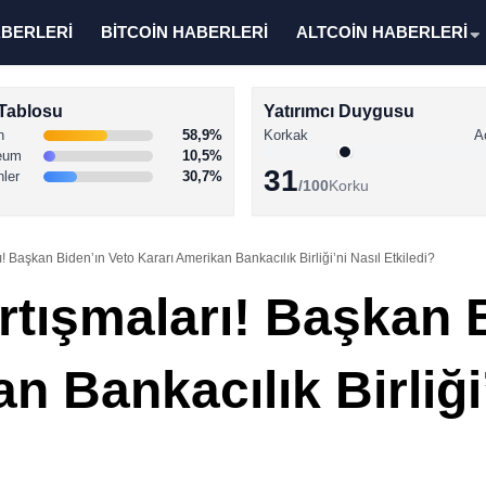
ABERLERİ
BİTCOİN HABERLERİ
ALTCOİN HABERLERİ
Tablosu
Yatırımcı Duygusu
n
58,9%
Korkak
A
eum
10,5%
31
nler
30,7%
/100
Korku
ı! Başkan Biden’ın Veto Kararı Amerikan Bankacılık Birliği’ni Nasıl Etkiledi?
rtışmaları! Başkan 
n Bankacılık Birliği