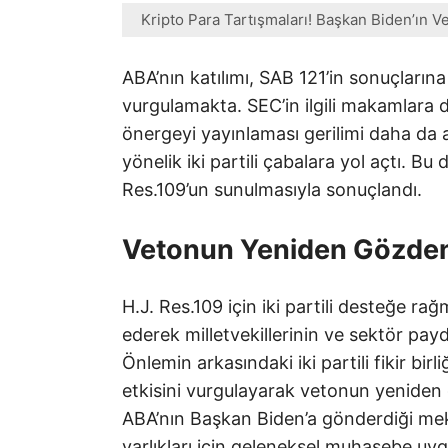
Kripto Para Tartışmaları! Başkan Biden’ın Vet
ABA’nın katılımı, SAB 121’in sonuçlarına
vurgulamakta. SEC’in ilgili makamlar
önergeyi yayınlaması gerilimi daha da 
yönelik iki partili çabalara yol açtı. B
Res.109’un sunulmasıyla sonuçlandı.
Vetonun Yeniden Gözden 
H.J. Res.109 için iki partili desteğe r
ederek milletvekillerinin ve sektör pa
Önlemin arkasındaki iki partili fikir bir
etkisini vurgulayarak vetonun yeniden 
ABA’nın Başkan Biden’a gönderdiği mekt
varlıkları için geleneksel muhasebe uyg