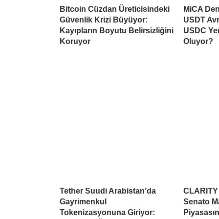
Bitcoin Cüzdan Üreticisindeki
MiCA Deng
Güvenlik Krizi Büyüyor:
USDT Avr
Kayıpların Boyutu Belirsizliğini
USDC Yen
Koruyor
Oluyor?
Tether Suudi Arabistan’da
CLARITY A
Gayrimenkul
Senato Ma
Tokenizasyonuna Giriyor:
Piyasasın