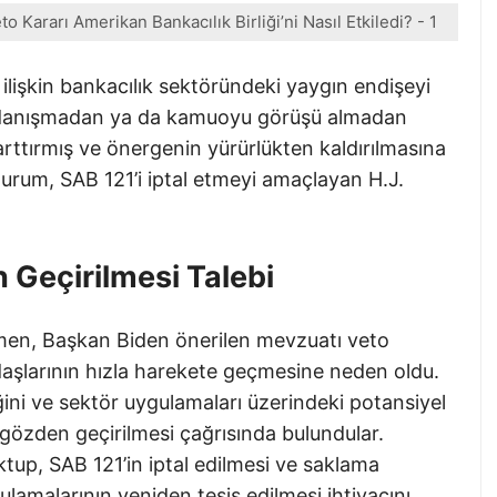
o Kararı Amerikan Bankacılık Birliği’ni Nasıl Etkiledi? - 1
 ilişkin bankacılık sektöründeki yaygın endişeyi
a danışmadan ya da kamuoyu görüşü almadan
arttırmış ve önergenin yürürlükten kaldırılmasına
u durum, SAB 121’i iptal etmeyi amaçlayan H.J.
Geçirilmesi Talebi
ağmen, Başkan Biden önerilen mevzuatı veto
ydaşlarının hızla harekete geçmesine neden oldu.
liğini ve sektör uygulamaları üzerindeki potansiyel
gözden geçirilmesi çağrısında bulundular.
up, SAB 121’in iptal edilmesi ve saklama
ulamalarının yeniden tesis edilmesi ihtiyacını