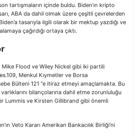
on tartışmaların içinde buldu. Biden’ın kripto
arı, ABA da dahil olmak üzere çeşitli çevrelerden
iden’a tasarıyla ilgili olarak bir mektup yazdığı ve
zalamaya çağırdığı ortaya çıktı.
or
ike Flood ve Wiley Nickel gibi iki partili
 Res.109, Menkul Kıymetler ve Borsa
be Bülteni 121 ”e itiraz etmeyi amaçlamakta. Bu
 varlıklarını bilançolarına dahil etme zorunluluğu
er Lummis ve Kirsten Gillibrand gibi önemli