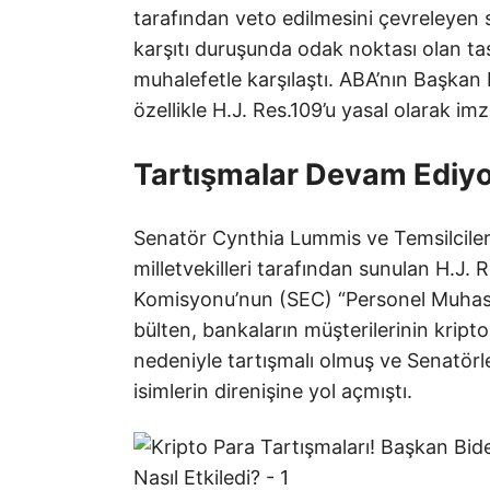
tarafından veto edilmesini çevreleyen s
karşıtı duruşunda odak noktası olan tas
muhalefetle karşılaştı. ABA’nın Başkan B
özellikle H.J. Res.109’u yasal olarak im
Tartışmalar Devam Ediy
Senatör Cynthia Lummis ve Temsilciler M
milletvekilleri tarafından sunulan H.J.
Komisyonu’nun (SEC) “Personel Muhase
bülten, bankaların müşterilerinin kripto
nedeniyle tartışmalı olmuş ve Senatörl
isimlerin direnişine yol açmıştı.