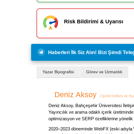
Risk Bildirimi & Uyarısı
Haberleri İlk Siz Alın! Bizi Şimdi Te
Yazar Biyografisi
Görev ve Uzmanlık
Deniz Aksoy
(
İçerik Editörü ve Ya
Deniz Aksoy, Bahçeşehir Üniversitesi İletiş
Yayıncılık ve arama odaklı içerik üretiminde 
optimizasyon ve SERP özelliklerine yönelik
2020–2023 döneminde WebFX (eski adıyla W