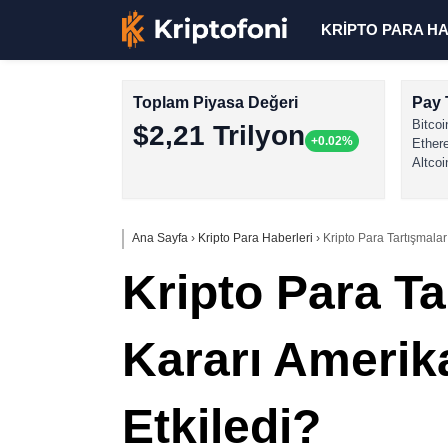
KRİPTO PARA H
Toplam Piyasa Değeri
Pay 
Bitcoi
$2,21 Trilyon
+0.02%
Ether
Altcoi
Ana Sayfa
›
Kripto Para Haberleri
›
Kripto Para Tartışmalar
Kripto Para Ta
Kararı Amerika
Etkiledi?