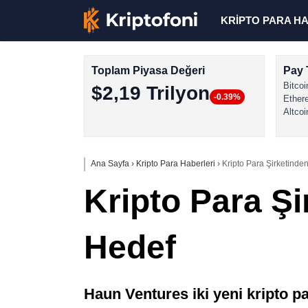
KRİPTO PARA H
Toplam Piyasa Değeri
Pay 
Bitcoi
$2,19 Trilyon
-0.39%
Ether
Altcoi
Ana Sayfa
›
Kripto Para Haberleri
›
Kripto Para Şirketinde
Kripto Para Şi
Hedef
Haun Ventures iki yeni kripto p