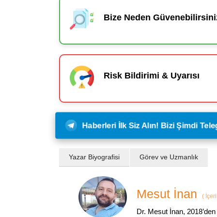
Bize Neden Güvenebilirsini
Risk Bildirimi & Uyarısı
Haberleri İlk Siz Alın! Bizi Şimdi Te
Yazar Biyografisi
Görev ve Uzmanlık
Mesut İnan
(
İçer
Dr. Mesut İnan, 2018’den 