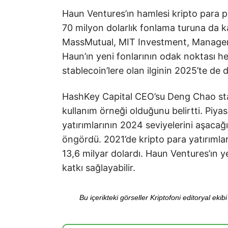
Haun Ventures’ın hamlesi kripto para pi
70 milyon dolarlık fonlama turuna da kat
MassMutual, MIT Investment, Managem
Haun’ın yeni fonlarının odak noktası h
stablecoin’lere olan ilginin 2025’te de
HashKey Capital CEO’su Deng Chao stab
kullanım örneği olduğunu belirtti. Piyas
yatırımlarının 2024 seviyelerini aşaca
öngördü. 2021’de kripto para yatırımla
13,6 milyar dolardı. Haun Ventures’ın y
katkı sağlayabilir.
Bu içerikteki görseller Kriptofoni editoryal ek