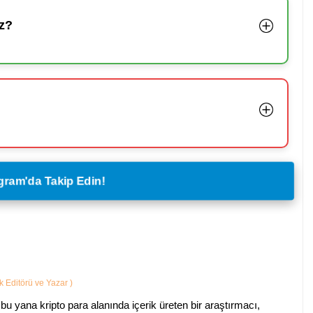
z?
legram'da Takip Edin!
ik Editörü ve Yazar
)
bu yana kripto para alanında içerik üreten bir araştırmacı,