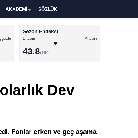
AKADEMİ
SÖZLÜK
Sezon Endeksi
çgözlü
Bitcoin
Altcoin
43.8
/100
Kripto Para Haberleri
Bitcoin Haberleri
olarlık Dev
Altcoin Haberleri
Ethereum Haberleri
Solana Haberleri
XRP Haberleri
ledi. Fonlar erken ve geç aşama
Memecoin Haberleri