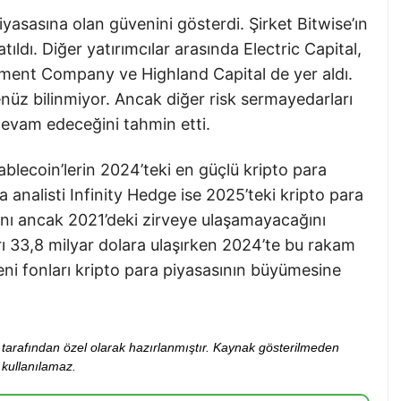
yasasına olan güvenini gösterdi. Şirket Bitwise’ın
ıldı. Diğer yatırımcılar arasında Electric Capital,
ent Company ve Highland Capital de yer aldı.
enüz bilinmiyor. Ancak diğer risk sermayedarları
 devam edeceğini tahmin etti.
lecoin’lerin 2024’teki en güçlü kripto para
a analisti Infinity Hedge ise 2025’teki kripto para
ğını ancak 2021’deki zirveye ulaşamayacağını
rı 33,8 milyar dolara ulaşırken 2024’te bu rakam
eni fonları kripto para piyasasının büyümesine
ibi tarafından özel olarak hazırlanmıştır. Kaynak gösterilmeden
kullanılamaz.