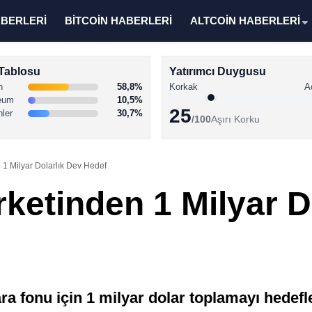
ABERLERİ
BİTCOİN HABERLERİ
ALTCOİN HABERLERİ
Tablosu
Yatırımcı Duygusu
n
58,8%
Korkak
A
eum
10,5%
25
nler
30,7%
/100
Aşırı Korku
n 1 Milyar Dolarlık Dev Hedef
rketinden 1 Milyar D
ara fonu için 1 milyar dolar toplamayı hedef