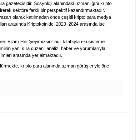
a gazetecisidir. Sosyoloji alanındaki uzmanlığını kripto
irerek sektöre farklı bir perspektif kazandırmaktadır.
 yazarı olarak katılmadan önce çeşitli kripto para medya
lları arasında Kriptokoin’de, 2023–2024 arasında ise
 Sen Bizim Her Şeyimizsin” adlı kitabıyla ekosisteme
iminin yanı sıra düzenli analiz, haber ve yorumlarıyla
isimleri arasında yer almaktadır.
sürdürmekte, kripto para alanında uzman görüşleriyle öne