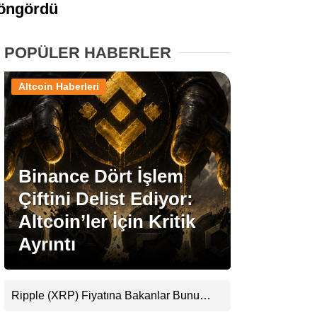
i öngördü
Stablecoin Haberleri
POPÜLER HABERLER
Altcoin Haberleri
Facebook
Binance Dört İşlem
Instagram
Çiftini Delist Ediyor:
Youtube
Altcoin’ler İçin Kritik
Ayrıntı
TikTok
Pinterest
Ripple (XRP) Fiyatına Bakanlar Bunu
Kaçırıyor: Evernorth’tan Dikkat Çeken