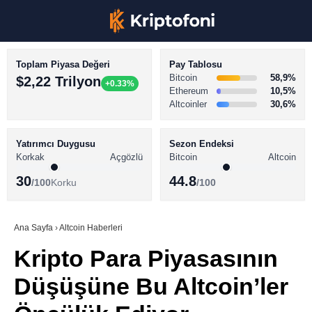
Toplam Piyasa Değeri
Pay Tablosu
Bitcoin
58,9%
$2,22 Trilyon
+0.33%
Ethereum
10,5%
Altcoinler
30,6%
KRİPTO PARA HABERLERİ
Facebook
BİTCOİN HABERLERİ
Yatırımcı Duygusu
Sezon Endeksi
Korkak
Açgözlü
Bitcoin
Altcoin
ALTCOİN HABERLERİ
30
44.8
/100
Korku
/100
AKADEMİ
Instagram
SÖZLÜK
Ana Sayfa
›
Altcoin Haberleri
Kripto Para Piyasasının
Youtube
Düşüşüne Bu Altcoin’ler
TikTok