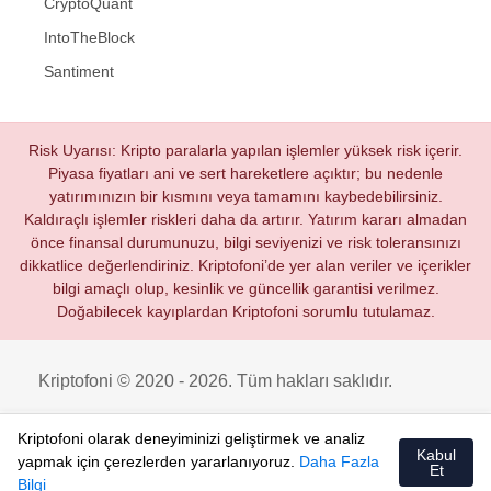
CryptoQuant
IntoTheBlock
Santiment
Risk Uyarısı: Kripto paralarla yapılan işlemler yüksek risk içerir.
Piyasa fiyatları ani ve sert hareketlere açıktır; bu nedenle
yatırımınızın bir kısmını veya tamamını kaybedebilirsiniz.
Kaldıraçlı işlemler riskleri daha da artırır. Yatırım kararı almadan
önce finansal durumunuzu, bilgi seviyenizi ve risk toleransınızı
dikkatlice değerlendiriniz. Kriptofoni’de yer alan veriler ve içerikler
bilgi amaçlı olup, kesinlik ve güncellik garantisi verilmez.
Doğabilecek kayıplardan Kriptofoni sorumlu tutulamaz.
Kriptofoni © 2020 - 2026. Tüm hakları saklıdır.
Kriptofoni olarak deneyiminizi geliştirmek ve analiz
Kabul
yapmak için çerezlerden yararlanıyoruz.
Daha Fazla
Et
Bilgi