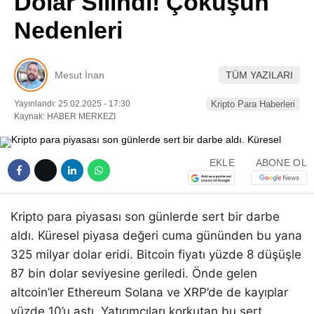
Dolar Silindi! Çöküşün
Pinterest
Nedenleri
LinkedIn
Mesut İnan
TÜM YAZILARI
Telegram
Yayınlandı: 25.02.2025 - 17:30
Kripto Para Haberleri
Kaynak: HABER MERKEZI
EKLE
ABONE OL
Kripto para piyasası son günlerde sert bir darbe
aldı. Küresel piyasa değeri cuma gününden bu yana
325 milyar dolar eridi. Bitcoin fiyatı yüzde 8 düşüşle
87 bin dolar seviyesine geriledi. Önde gelen
altcoin’ler Ethereum Solana ve XRP’de de kayıplar
yüzde 10’u aştı. Yatırımcıları korkutan bu sert