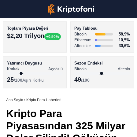
Toplam Piyasa Değeri
Pay Tablosu
Bitcoin
58,9%
$2,20 Trilyon
+0.50%
Ethereum
10,5%
Altcoinler
30,6%
KRİPTO PARA HABERLERİ
Facebook
BİTCOİN HABERLERİ
Yatırımcı Duygusu
Sezon Endeksi
Korkak
Açgözlü
Bitcoin
Altcoin
ALTCOİN HABERLERİ
25
49
/100
Aşırı Korku
/100
AKADEMİ
Instagram
SÖZLÜK
Ana Sayfa
›
Kripto Para Haberleri
Kripto Para
Youtube
Piyasasından 325 Milyar
TikTok