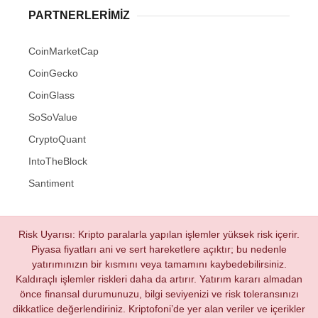
PARTNERLERIMIZ
CoinMarketCap
CoinGecko
CoinGlass
SoSoValue
CryptoQuant
IntoTheBlock
Santiment
Risk Uyarısı: Kripto paralarla yapılan işlemler yüksek risk içerir.
Piyasa fiyatları ani ve sert hareketlere açıktır; bu nedenle
yatırımınızın bir kısmını veya tamamını kaybedebilirsiniz.
Kaldıraçlı işlemler riskleri daha da artırır. Yatırım kararı almadan
önce finansal durumunuzu, bilgi seviyenizi ve risk toleransınızı
dikkatlice değerlendiriniz. Kriptofoni’de yer alan veriler ve içerikler