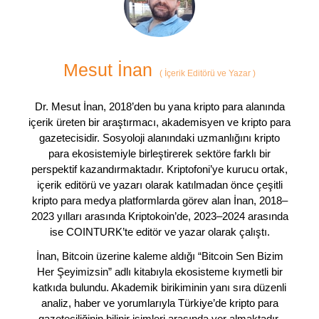
Mesut İnan
(
İçerik Editörü ve Yazar
)
Dr. Mesut İnan, 2018’den bu yana kripto para alanında
içerik üreten bir araştırmacı, akademisyen ve kripto para
gazetecisidir. Sosyoloji alanındaki uzmanlığını kripto
para ekosistemiyle birleştirerek sektöre farklı bir
perspektif kazandırmaktadır. Kriptofoni’ye kurucu ortak,
içerik editörü ve yazarı olarak katılmadan önce çeşitli
kripto para medya platformlarda görev alan İnan, 2018–
2023 yılları arasında Kriptokoin’de, 2023–2024 arasında
ise COINTURK’te editör ve yazar olarak çalıştı.
İnan, Bitcoin üzerine kaleme aldığı “Bitcoin Sen Bizim
Her Şeyimizsin” adlı kitabıyla ekosisteme kıymetli bir
katkıda bulundu. Akademik birikiminin yanı sıra düzenli
analiz, haber ve yorumlarıyla Türkiye’de kripto para
gazeteciliğinin bilinir isimleri arasında yer almaktadır.