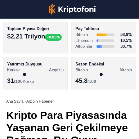
Toplam Piyasa Değeri
Pay Tablosu
Bitcoin
58,9%
$2,21 Trilyon
+0.05%
Ethereum
10,5%
Altcoinler
30,7%
KRİPTO PARA HABERLERİ
Facebook
BİTCOİN HABERLERİ
Yatırımcı Duygusu
Sezon Endeksi
Korkak
Açgözlü
Bitcoin
Altcoin
ALTCOİN HABERLERİ
31
45.8
/100
Korku
/100
AKADEMİ
Instagram
SÖZLÜK
Ana Sayfa
›
Altcoin Haberleri
Kripto Para Piyasasında
Youtube
Yaşanan Geri Çekilmeye
TikTok