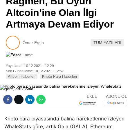
Rağmen, Bu Oyun
Pinterest
Altcoin’ine Olan İlgi
Artmaya Devam Ediyor
LinkedIn
Telegram
Ömer Ergin
TÜM YAZILARI
Editör:
Yayınlandı: 10.12.2021 - 12:29
Son Güncelleme: 10.12.2021 - 12:57
Altcoin Haberleri
Kripto Para Haberleri
EKLE
ABONE OL
Kripto para piyasasında balina hareketlerine izleyen
WhaleStats göre, artık Gala (GALA), Ethereum