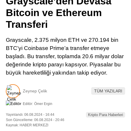
Grayscale’den Devasa
Pinterest
Bitcoin ve Ethereum
Transferi
LinkedIn
Grayscale, 2.375 milyon ETH ve 270.194 bin
Telegram
BTC’yi Coinbase Prime’a transfer etmeye
başladı. Bu transfer, toplamda 20.6 milyar dolar
değerinde kripto parayı kapsıyor. Piyasalar bu
büyük hareketliliği yakından takip ediyor.
Zeynep Çelik
TÜM YAZILARI
Editör:
Ömer Ergin
Yayınlandı: 06.08.2024 - 16:44
Kripto Para Haberleri
Son Güncelleme: 06.08.2024 - 20:46
Kaynak: HABER MERKEZI