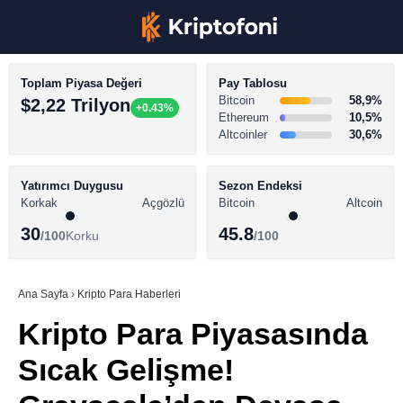
Toplam Piyasa Değeri
Pay Tablosu
Bitcoin
58,9%
$2,22 Trilyon
+0.43%
Ethereum
10,5%
Altcoinler
30,6%
KRİPTO PARA HABERLERİ
Facebook
BİTCOİN HABERLERİ
Yatırımcı Duygusu
Sezon Endeksi
Korkak
Açgözlü
Bitcoin
Altcoin
ALTCOİN HABERLERİ
30
45.8
/100
Korku
/100
AKADEMİ
Instagram
SÖZLÜK
Ana Sayfa
›
Kripto Para Haberleri
Kripto Para Piyasasında
Youtube
Sıcak Gelişme!
TikTok