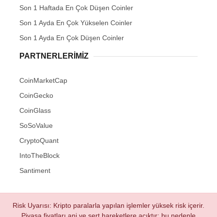
Son 1 Haftada En Çok Düşen Coinler
Son 1 Ayda En Çok Yükselen Coinler
Son 1 Ayda En Çok Düşen Coinler
PARTNERLERIMIZ
CoinMarketCap
CoinGecko
CoinGlass
SoSoValue
CryptoQuant
IntoTheBlock
Santiment
Risk Uyarısı: Kripto paralarla yapılan işlemler yüksek risk içerir.
Piyasa fiyatları ani ve sert hareketlere açıktır; bu nedenle