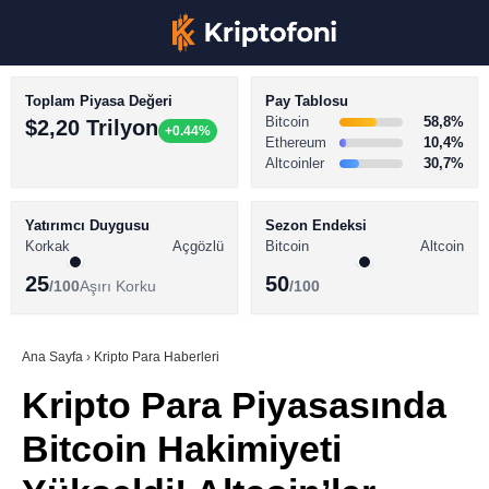
Toplam Piyasa Değeri
Pay Tablosu
Bitcoin
58,8%
$2,20 Trilyon
+0.44%
Ethereum
10,4%
Altcoinler
30,7%
KRİPTO PARA HABERLERİ
Facebook
BİTCOİN HABERLERİ
Yatırımcı Duygusu
Sezon Endeksi
Korkak
Açgözlü
Bitcoin
Altcoin
ALTCOİN HABERLERİ
25
50
/100
Aşırı Korku
/100
AKADEMİ
Instagram
SÖZLÜK
Ana Sayfa
›
Kripto Para Haberleri
Kripto Para Piyasasında
Youtube
Bitcoin Hakimiyeti
TikTok