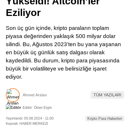
Yükseldi! Altcoin’ler
Pinterest
Eziliyor
LinkedIn
Son üç gün içinde, kripto paraların toplam
piyasa değerinden yaklaşık 500 milyar dolar
Telegram
silindi. Bu, Ağustos 2023’ten bu yana yaşanan
en büyük üç günlük satış dalgası olarak
kaydedildi. Bu durum, kripto para piyasasında
büyük bir volatiliteye ve belirsizliğe işaret
ediyor.
Ahmet Arslan
TÜM YAZILARI
Editör:
Ömer Ergin
Yayınlandı: 05.08.2024 - 11:00
Kripto Para Haberleri
Kaynak: HABER MERKEZI