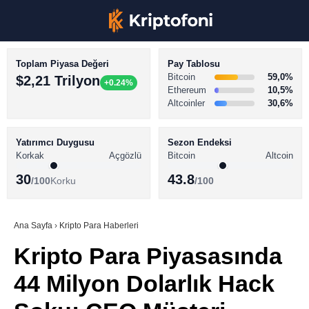
Toplam Piyasa Değeri
Pay Tablosu
Bitcoin
59,0%
$2,21 Trilyon
+0.24%
Ethereum
10,5%
Altcoinler
30,6%
KRİPTO PARA HABERLERİ
Facebook
BİTCOİN HABERLERİ
Yatırımcı Duygusu
Sezon Endeksi
Korkak
Açgözlü
Bitcoin
Altcoin
ALTCOİN HABERLERİ
30
43.8
/100
Korku
/100
AKADEMİ
Instagram
SÖZLÜK
Ana Sayfa
›
Kripto Para Haberleri
Kripto Para Piyasasında
Youtube
44 Milyon Dolarlık Hack
TikTok