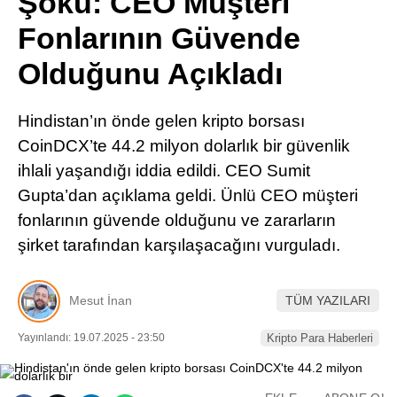
Şoku: CEO Müşteri
Pinterest
Fonlarının Güvende
Olduğunu Açıkladı
LinkedIn
Hindistan’ın önde gelen kripto borsası
Telegram
CoinDCX’te 44.2 milyon dolarlık bir güvenlik
ihlali yaşandığı iddia edildi. CEO Sumit
Gupta’dan açıklama geldi. Ünlü CEO müşteri
fonlarının güvende olduğunu ve zararların
şirket tarafından karşılaşacağını vurguladı.
Mesut İnan
TÜM YAZILARI
Yayınlandı: 19.07.2025 - 23:50
Kripto Para Haberleri