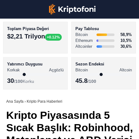
Toplam Piyasa Değeri
Pay Tablosu
Bitcoin
58,9%
$2,21 Trilyon
+0.12%
Ethereum
10,5%
Altcoinler
30,6%
KRİPTO PARA HABERLERİ
Facebook
BİTCOİN HABERLERİ
Yatırımcı Duygusu
Sezon Endeksi
Korkak
Açgözlü
Bitcoin
Altcoin
ALTCOİN HABERLERİ
30
45.8
/100
Korku
/100
AKADEMİ
Instagram
SÖZLÜK
Ana Sayfa
›
Kripto Para Haberleri
Kripto Piyasasında 5
Youtube
Sıcak Başlık: Robinhood,
TikTok