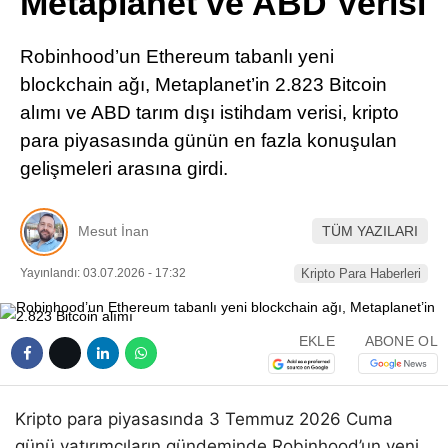
Metaplanet ve ABD Verisi
Pinterest
Robinhood’un Ethereum tabanlı yeni
LinkedIn
blockchain ağı, Metaplanet’in 2.823 Bitcoin
alımı ve ABD tarım dışı istihdam verisi, kripto
Telegram
para piyasasında günün en fazla konuşulan
gelişmeleri arasına girdi.
Mesut İnan
TÜM YAZILARI
Yayınlandı: 03.07.2026 - 17:32
Kripto Para Haberleri
EKLE
ABONE OL
Kripto para piyasasında 3 Temmuz 2026 Cuma
günü yatırımcıların gündeminde Robinhood’un yeni