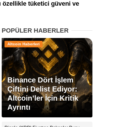
 özellikle tüketici güveni ve
Stablecoin Haberleri
POPÜLER HABERLER
Facebook
Altcoin Haberleri
Instagram
Binance Dört İşlem
Youtube
Çiftini Delist Ediyor:
Altcoin’ler İçin Kritik
TikTok
Ayrıntı
Pinterest