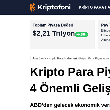
KRİPTO PARA H
Toplam Piyasa Değeri
Pay 
Bitcoi
$2,21 Trilyon
+0.95%
Ether
Altcoi
Ana Sayfa
›
Kripto Para Haberleri
›
Kripto Para Piyasasını
Kripto Para Pi
4 Önemli Gel
ABD’den gelecek ekonomik verile