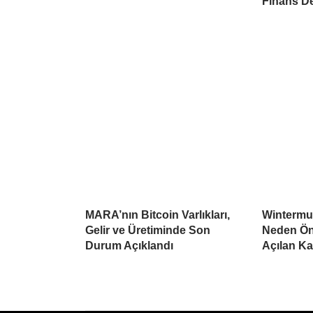
Finans D
MARA’nın Bitcoin Varlıkları,
Wintermu
Gelir ve Üretiminde Son
Neden Öne
Durum Açıklandı
Açılan K