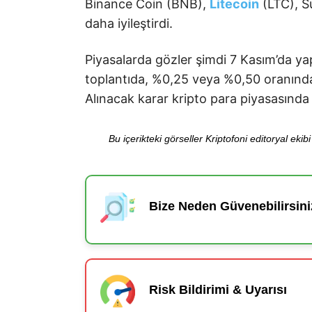
Binance Coin (BNB),
Litecoin
(LTC), Su
daha iyileştirdi.
Piyasalarda gözler şimdi 7 Kasım’da yap
toplantıda, %0,25 veya %0,50 oranında y
Alınacak karar kripto para piyasasında 
Bu içerikteki görseller Kriptofoni editoryal ek
Bize Neden Güvenebilirsini
Risk Bildirimi & Uyarısı