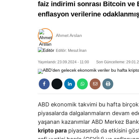
faiz indirimi sonrası Bitcoin ve
enflasyon verilerine odaklanmı
Ahmet Arslan
Editör:
Mesut İnan
Yayınlandı: 23.09.2024 - 11:00
Son Güncelleme: 29.01.2
ABD ekonomik takvimi bu hafta birçok 
piyasalarda dalgalanmaların devam ede
yaşanan kazanımlar ABD Merkez Bankas
kripto para
piyasasında da etkisini göste