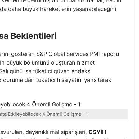
n verilerine çevrilmiş durumda. Uzmanlar, Fed’in
arda daha büyük hareketlerin yaşanabileceğini
a Beklentileri
arını gösteren S&P Global Services PMI raporu
in büyük bölümünü oluşturan hizmet
alı günü ise tüketici güven endeksi
uruma dair tüketici hissiyatını yansıtarak
afta Etkileyebilecek 4 Önemli Gelişme - 1
şvuruları, dayanıklı mal siparişleri,
GSYİH