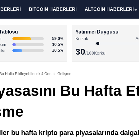
ABERLERİ
BİTCOİN HABERLERİ
ALTCOİN HABERLERİ
Tablosu
Yatırımcı Duygusu
n
59,0%
Korkak
A
eum
10,5%
30
nler
30,5%
/100
Korku
 Bu Hafta Etkileyebilecek 4 Önemli Gelişme
yasasını Bu Hafta E
işme
r bu hafta kripto para piyasalarında dalgal