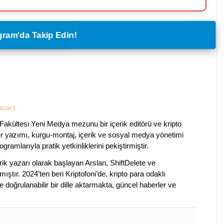
legram'da Takip Edin!
Yazar
)
Fakültesi Yeni Medya mezunu bir içerik editörü ve kripto
ber yazımı, kurgu-montaj, içerik ve sosyal medya yönetimi
ogramlarıyla pratik yetkinliklerini pekiştirmiştir.
k yazarı olarak başlayan Arslan, ShiftDelete ve
ştır. 2024’ten beri Kriptofoni’de, kripto para odaklı
 doğrulanabilir bir dille aktarmakta, güncel haberler ve