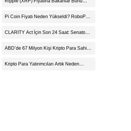
Ripple (XRP) Fiyatına Bakanlar Bunu
LinkedIn
Kaçırıyor: Evernorth’tan Dikkat Çeken
Uyarı
Pi Coin Fiyatı Neden Yükseldi? RoboPay
Telegram
Ortaklığı ve Güncelleme İyimserliği
Destekledi
CLARITY Act İçin Son 24 Saat: Senato
Matematiği Kripto Para Piyasasının
Beklentisini Bozabilir
ABD’de 67 Milyon Kişi Kripto Para Sahibi:
Ripple’dan “Eski Algılar Yıkıldı” Mesajı
Kripto Para Yatırımcıları Artık Neden
Evlerinde Hedef Alınıyor?