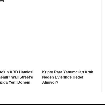
evi
te’un ABD Hamlesi
Kripto Para Yatırımcıları Artık
mli? Wall Street’e
Neden Evlerinde Hedef
apıda Yeni Dönem
Alınıyor?