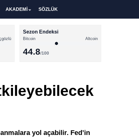
AKADEMİ
SÖZLÜK
Sezon Endeksi
çgözlü
Bitcoin
Altcoin
44.8
/100
Kripto Para Haberleri
Bitcoin Haberleri
tkileyebilecek
Altcoin Haberleri
Ethereum Haberleri
Solana Haberleri
XRP Haberleri
anmalara yol açabilir. Fed’in
Memecoin Haberleri