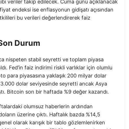
ibi veriler takip edilecek. Cuma günü açıklanacak
 fiyat endeksi ise enflasyonun gidişatı açısından
ilileri bu verileri değerlendirerek faiz
 Son Durum
a nispeten stabil seyretti ve toplam piyasa
ı. Fed’in faiz indirimi riskli varlıklar için olumlu
pto para piyasasına yaklaşık 200 milyar dolar
 63.000 dolar seviyesinde seyretti ancak Asya
ştı. Bitcoin son bir haftada %9 değer kazandı.
ftalardaki olumsuz haberlerin ardından
oların üzerine çıktı. Haftalık bazda %14,5
genel olarak karışık bir tablo gözlemlenirken