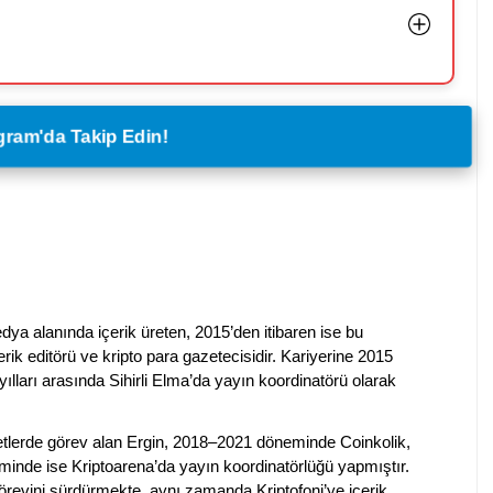
legram'da Takip Edin!
dya alanında içerik üreten, 2015’den itibaren ise bu
erik editörü ve kripto para gazetecisidir. Kariyerine 2015
ılları arasında Sihirli Elma’da yayın koordinatörü olarak
rketlerde görev alan Ergin, 2018–2021 döneminde Coinkolik,
nde ise Kriptoarena’da yayın koordinatörlüğü yapmıştır.
evini sürdürmekte, aynı zamanda Kriptofoni’ye içerik