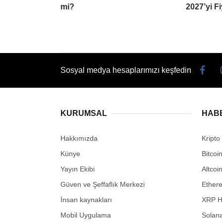
mi?
2027’yi Fi
Sosyal medya hesaplarımızı keşfedin
KURUMSAL
HAB
Hakkımızda
Kripto
Künye
Bitcoi
Yayın Ekibi
Altcoi
Güven ve Şeffaflık Merkezi
Ether
İnsan kaynakları
XRP H
Mobil Uygulama
Solana