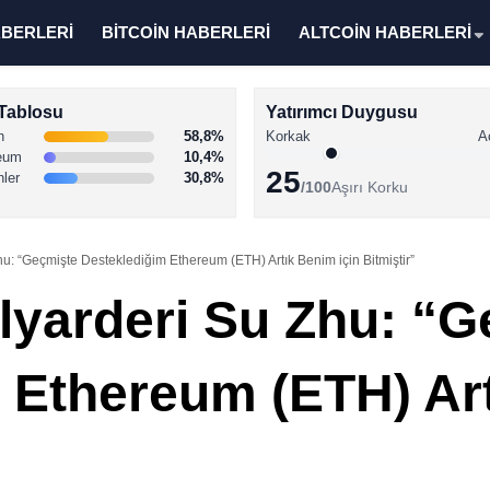
ABERLERİ
BİTCOİN HABERLERİ
ALTCOİN HABERLERİ
Tablosu
Yatırımcı Duygusu
n
58,8%
Korkak
A
eum
10,4%
25
nler
30,8%
/100
Aşırı Korku
hu: “Geçmişte Desteklediğim Ethereum (ETH) Artık Benim için Bitmiştir”
ilyarderi Su Zhu: “
 Ethereum (ETH) Art