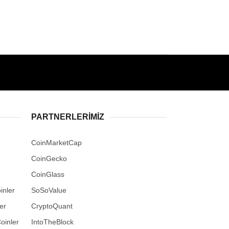
PARTNERLERIMIZ
CoinMarketCap
CoinGecko
CoinGlass
inler
SoSoValue
er
CryptoQuant
oinler
IntoTheBlock