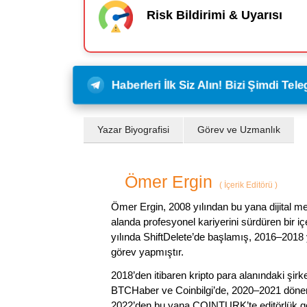
Risk Bildirimi & Uyarısı
Haberleri İlk Siz Alın! Bizi Şimdi Te
Yazar Biyografisi
Görev ve Uzmanlık
Ömer Ergin
(
İçerik Editörü
)
Ömer Ergin, 2008 yılından bu yana dijital me
alanda profesyonel kariyerini sürdüren bir iç
yılında ShiftDelete’de başlamış, 2016–2018 y
görev yapmıştır.
2018’den itibaren kripto para alanındaki şi
BTCHaber ve Coinbilgi’de, 2020–2021 dönemi
2022’den bu yana COINTURK’te editörlük gör