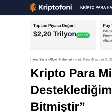
KRİPTO PARA H
Toplam Piyasa Değeri
Pay 
Bitcoi
$2,20 Trilyon
+0.16%
Ether
Altcoi
Ana Sayfa
›
Altcoin Haberleri
›
Kripto Para Milyarderi Su Z
Kripto Para M
Desteklediğim
Bitmiştir”