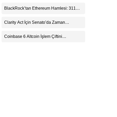
(XRP) Üçüncü Yol Olabilir mi?
LinkedIn
BlackRock’tan Ethereum Hamlesi: 311
Milyar Dolarlık Nakit Serisi Zincire Taşındı
Telegram
Clarity Act İçin Senato’da Zaman
Daralıyor
Coinbase 6 Altcoin İşlem Çiftini
Durduracak