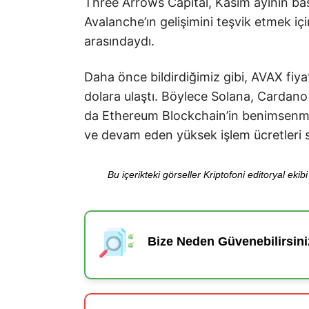
Three Arrows Capital, Kasım ayının baş
Avalanche’ın gelişimini teşvik etmek için
arasındaydı.
Daha önce bildirdiğimiz gibi, AVAX fiy
dolara ulaştı. Böylece Solana, Cardano
da Ethereum Blockchain’in benimsenme
ve devam eden yüksek işlem ücretleri s
Bu içerikteki görseller Kriptofoni editoryal ek
Bize Neden Güvenebilirsini