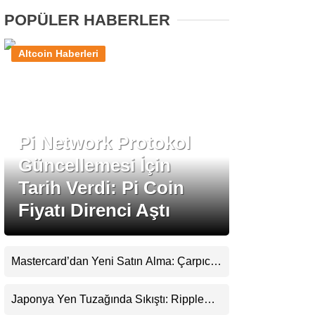
POPÜLER HABERLER
Stablecoin Haberleri
Altcoin Haberleri
Facebook
Pi Network Protokol
Güncellemesi İçin
Instagram
Tarih Verdi: Pi Coin
Fiyatı Direnci Aştı
Youtube
TikTok
Mastercard’dan Yeni Satın Alma: Çarpıcı
Ripple Detayı
Pinterest
Japonya Yen Tuzağında Sıkıştı: Ripple