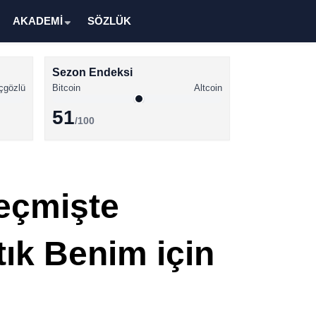
AKADEMİ
SÖZLÜK
Sezon Endeksi
çgözlü
Bitcoin
Altcoin
51
/100
Kripto Para Haberleri
Bitcoin Haberleri
Geçmişte
Altcoin Haberleri
Ethereum Haberleri
ık Benim için
Solana Haberleri
XRP Haberleri
Memecoin Haberleri