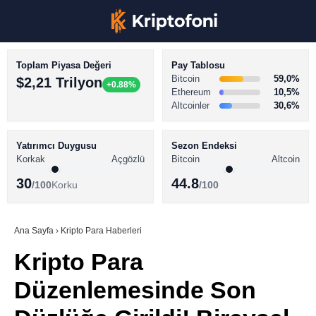
Toplam Piyasa Değeri
Pay Tablosu
Bitcoin
59,0%
$2,21 Trilyon
+0.88%
Ethereum
10,5%
Altcoinler
30,6%
KRİPTO PARA HABERLERİ
Facebook
BİTCOİN HABERLERİ
Yatırımcı Duygusu
Sezon Endeksi
Korkak
Açgözlü
Bitcoin
Altcoin
ALTCOİN HABERLERİ
30
44.8
/100
Korku
/100
AKADEMİ
Instagram
SÖZLÜK
Ana Sayfa
›
Kripto Para Haberleri
Kripto Para
Youtube
Düzenlemesinde Son
TikTok