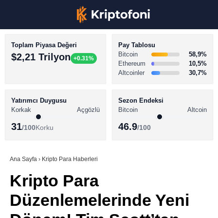
Toplam Piyasa Değeri
Pay Tablosu
Bitcoin
58,9%
$2,21 Trilyon
+0.31%
Ethereum
10,5%
Altcoinler
30,7%
KRİPTO PARA HABERLERİ
Facebook
BİTCOİN HABERLERİ
Yatırımcı Duygusu
Sezon Endeksi
Korkak
Açgözlü
Bitcoin
Altcoin
ALTCOİN HABERLERİ
31
46.9
/100
Korku
/100
AKADEMİ
Instagram
SÖZLÜK
Ana Sayfa
›
Kripto Para Haberleri
Kripto Para
Youtube
Düzenlemelerinde Yeni
TikTok