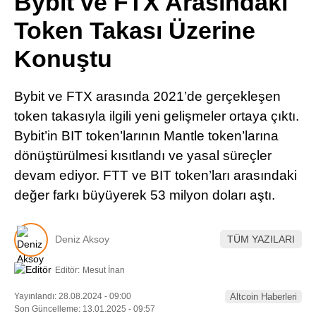
Bybit ve FTX Arasındaki
Pinterest
Token Takası Üzerine
Konuştu
LinkedIn
Bybit ve FTX arasında 2021’de gerçekleşen
Telegram
token takasıyla ilgili yeni gelişmeler ortaya çıktı.
Bybit’in BIT token’larının Mantle token’larına
dönüştürülmesi kısıtlandı ve yasal süreçler
devam ediyor. FTT ve BIT token’ları arasındaki
değer farkı büyüyerek 53 milyon doları aştı.
Deniz Aksoy
TÜM YAZILARI
Editör:
Mesut İnan
Yayınlandı: 28.08.2024 - 09:00
Altcoin Haberleri
Son Güncelleme: 13.01.2025 - 09:57