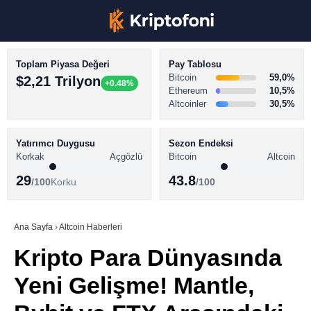
Toplam Piyasa Değeri
Pay Tablosu
Bitcoin
59,0%
$2,21 Trilyon
+0.48%
Ethereum
10,5%
Altcoinler
30,5%
KRİPTO PARA HABERLERİ
Facebook
BİTCOİN HABERLERİ
Yatırımcı Duygusu
Sezon Endeksi
Korkak
Açgözlü
Bitcoin
Altcoin
ALTCOİN HABERLERİ
29
43.8
/100
Korku
/100
AKADEMİ
Instagram
SÖZLÜK
Ana Sayfa
›
Altcoin Haberleri
Kripto Para Dünyasında
Youtube
Yeni Gelişme! Mantle,
TikTok