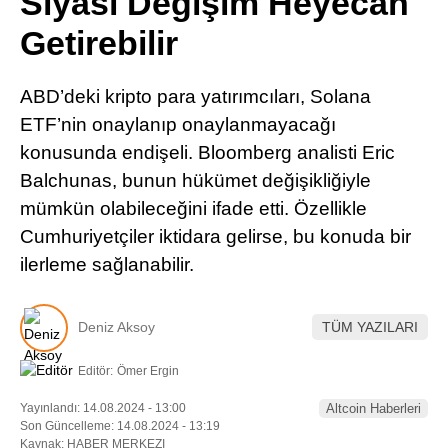
Siyasi Değişim Heyecan
Pinterest
Getirebilir
LinkedIn
ABD’deki kripto para yatırımcıları, Solana
ETF’nin onaylanıp onaylanmayacağı
Telegram
konusunda endişeli. Bloomberg analisti Eric
Balchunas, bunun hükümet değişikliğiyle
mümkün olabileceğini ifade etti. Özellikle
Cumhuriyetçiler iktidara gelirse, bu konuda bir
ilerleme sağlanabilir.
Deniz Aksoy
TÜM YAZILARI
Editör:
Ömer Ergin
Yayınlandı: 14.08.2024 - 13:00
Altcoin Haberleri
Son Güncelleme: 14.08.2024 - 13:19
Kaynak: HABER MERKEZI