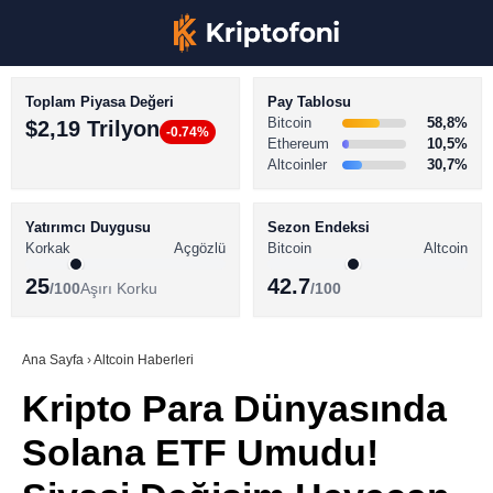
Toplam Piyasa Değeri
Pay Tablosu
Bitcoin
58,8%
$2,19 Trilyon
-0.74%
Ethereum
10,5%
Altcoinler
30,7%
KRİPTO PARA HABERLERİ
Facebook
BİTCOİN HABERLERİ
Yatırımcı Duygusu
Sezon Endeksi
Korkak
Açgözlü
Bitcoin
Altcoin
ALTCOİN HABERLERİ
25
42.7
/100
Aşırı Korku
/100
AKADEMİ
Instagram
SÖZLÜK
Ana Sayfa
›
Altcoin Haberleri
Kripto Para Dünyasında
Youtube
Solana ETF Umudu!
TikTok