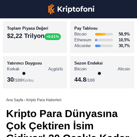
Toplam Piyasa Değeri
Pay Tablosu
Bitcoin
58,9%
$2,22 Trilyon
+0.61%
Ethereum
10,5%
Altcoinler
30,7%
KRİPTO PARA HABERLERİ
Facebook
BİTCOİN HABERLERİ
Yatırımcı Duygusu
Sezon Endeksi
Korkak
Açgözlü
Bitcoin
Altcoin
ALTCOİN HABERLERİ
30
44.8
/100
Korku
/100
AKADEMİ
Instagram
SÖZLÜK
Ana Sayfa
›
Kripto Para Haberleri
Kripto Para Dünyasına
Youtube
Çok Çektiren İsim
TikTok