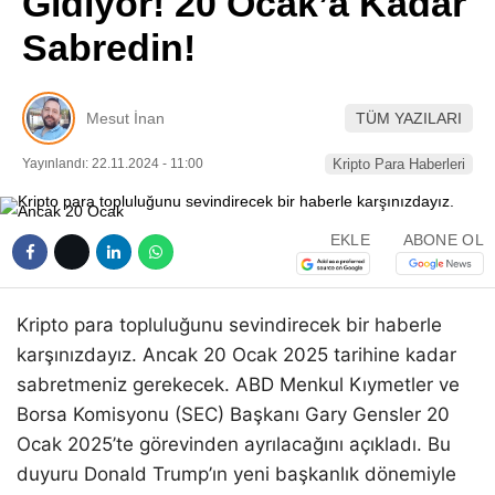
Gidiyor! 20 Ocak’a Kadar
Pinterest
Sabredin!
LinkedIn
Mesut İnan
TÜM YAZILARI
Telegram
Yayınlandı: 22.11.2024 - 11:00
Kripto Para Haberleri
EKLE
ABONE OL
Kripto para topluluğunu sevindirecek bir haberle
karşınızdayız. Ancak 20 Ocak 2025 tarihine kadar
sabretmeniz gerekecek. ABD Menkul Kıymetler ve
Borsa Komisyonu (SEC) Başkanı Gary Gensler 20
Ocak 2025’te görevinden ayrılacağını açıkladı. Bu
duyuru Donald Trump’ın yeni başkanlık dönemiyle