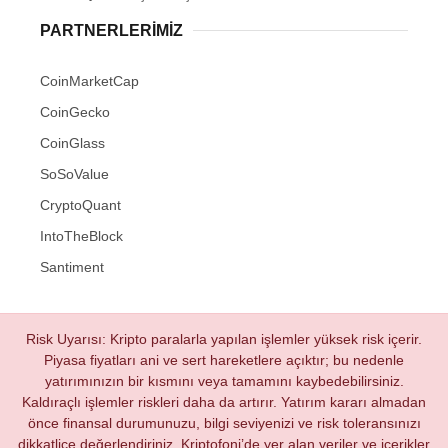
PARTNERLERIMIZ
CoinMarketCap
CoinGecko
CoinGlass
SoSoValue
CryptoQuant
IntoTheBlock
Santiment
Risk Uyarısı: Kripto paralarla yapılan işlemler yüksek risk içerir.
Piyasa fiyatları ani ve sert hareketlere açıktır; bu nedenle
yatırımınızın bir kısmını veya tamamını kaybedebilirsiniz.
Kaldıraçlı işlemler riskleri daha da artırır. Yatırım kararı almadan
önce finansal durumunuzu, bilgi seviyenizi ve risk toleransınızı
dikkatlice değerlendiriniz. Kriptofoni’de yer alan veriler ve içerikler