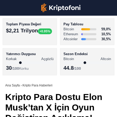
Toplam Piyasa Değeri
Pay Tablosu
Bitcoin
59,0%
$2,21 Trilyon
+0.95%
Ethereum
10,5%
Altcoinler
30,5%
KRİPTO PARA HABERLERİ
Facebook
BİTCOİN HABERLERİ
Yatırımcı Duygusu
Sezon Endeksi
Korkak
Açgözlü
Bitcoin
Altcoin
ALTCOİN HABERLERİ
30
44.8
/100
Korku
/100
AKADEMİ
Instagram
SÖZLÜK
Ana Sayfa
›
Kripto Para Haberleri
Kripto Para Dostu Elon
Youtube
Musk’tan X İçin Oyun
TikTok