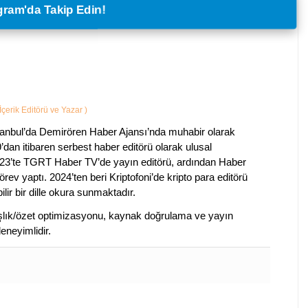
legram'da Takip Edin!
İçerik Editörü ve Yazar
)
tanbul’da Demirören Haber Ajansı’nda muhabir olarak
’dan itibaren serbest haber editörü olarak ulusal
2023’te TGRT Haber TV’de yayın editörü, ardından Haber
rev yaptı. 2024’ten beri Kriptofoni’de kripto para editörü
lir bir dille okura sunmaktadır.
 başlık/özet optimizasyonu, kaynak doğrulama ve yayın
eneyimlidir.