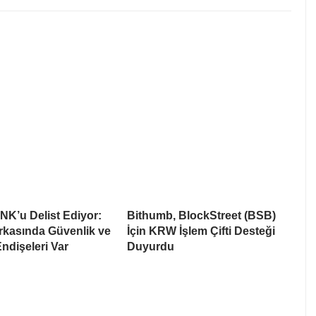
NK’u Delist Ediyor:
Bithumb, BlockStreet (BSB)
rkasında Güvenlik ve
İçin KRW İşlem Çifti Desteği
Endişeleri Var
Duyurdu