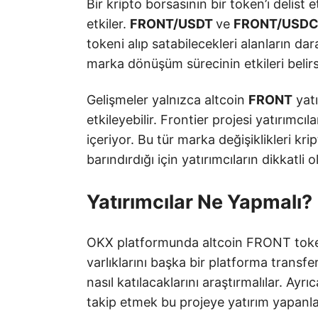
Bir kripto borsasının bir token’ı delist e
etkiler.
FRONT/USDT
ve
FRONT/USD
tokeni alıp satabilecekleri alanların d
marka dönüşüm sürecinin etkileri belirsi
Gelişmeler yalnızca altcoin
FRONT
yatı
etkileyebilir. Frontier projesi yatırımcıla
içeriyor. Bu tür marka değişiklikleri kr
barındırdığı için yatırımcıların dikkatli 
Yatırımcılar Ne Yapmalı?
OKX platformunda altcoin FRONT token’ı
varlıklarını başka bir platforma transf
nasıl katılacaklarını araştırmalılar. Ayrı
takip etmek bu projeye yatırım yapanlar i