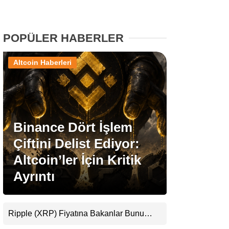
Stablecoin Haberleri
POPÜLER HABERLER
Altcoin Haberleri
Facebook
Binance Dört İşlem
Instagram
Çiftini Delist Ediyor:
Youtube
Altcoin’ler İçin Kritik
Ayrıntı
TikTok
Pinterest
Ripple (XRP) Fiyatına Bakanlar Bunu
Kaçırıyor: Evernorth’tan Dikkat Çeken