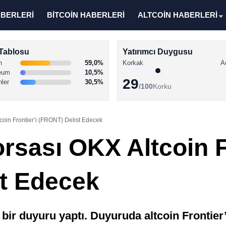
ABERLERİ
BİTCOİN HABERLERİ
ALTCOİN HABERLERİ
Tablosu
Yatırımcı Duygusu
n
59,0%
Korkak
A
eum
10,5%
29
nler
30,5%
/100
Korku
coin Frontier’i (FRONT) Delist Edecek
rsası OKX Altcoin F
t Edecek
r duyuru yaptı. Duyuruda altcoin Frontier’in 