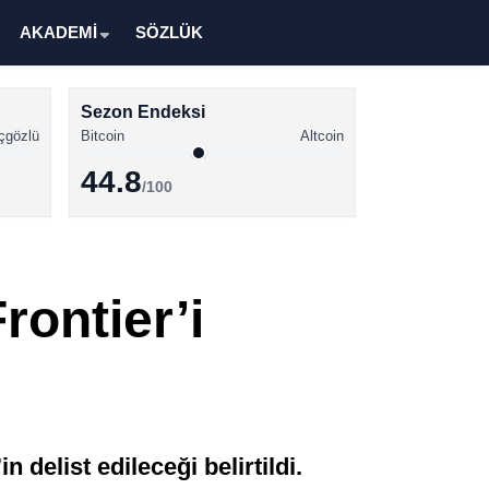
AKADEMİ
SÖZLÜK
Sezon Endeksi
çgözlü
Bitcoin
Altcoin
44.8
/100
Kripto Para Haberleri
Bitcoin Haberleri
rontier’i
Altcoin Haberleri
Ethereum Haberleri
Solana Haberleri
XRP Haberleri
delist edileceği belirtildi.
Memecoin Haberleri