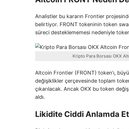
Analistler bu kararın Frontier projesind
belirtiyor. FRONT tokeninin token s
süreci desteklememesi nedeniyle tokeni
Kripto Para Borsası OKX Alt
Altcoin Frontier (FRONT) token’ı, büy
değişiklikler çerçevesinde toplam toke
çıkarılacak. Ancak OKX bu token değiş
aldı.
Likidite Ciddi Anlamda E