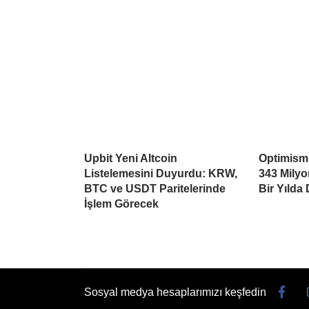
Upbit Yeni Altcoin
Optimism’
Listelemesini Duyurdu: KRW,
343 Mily
BTC ve USDT Paritelerinde
Bir Yılda
İşlem Görecek
Sosyal medya hesaplarımızı keşfedin