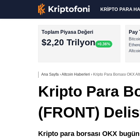
KRİPTO PARA H
Toplam Piyasa Değeri
Pay 
Bitcoi
$2,20 Trilyon
+0.36%
Ether
Altcoi
Ana Sayfa
›
Altcoin Haberleri
›
Kripto Para Borsası OKX Alt
Kripto Para Bo
(FRONT) Delis
Kripto para borsası OKX bugün bi