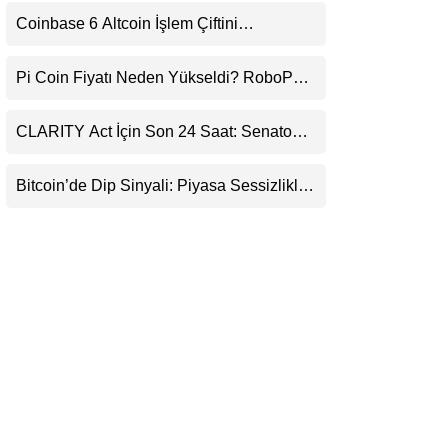
Uyarı
LinkedIn
Coinbase 6 Altcoin İşlem Çiftini
Durduracak
Telegram
Pi Coin Fiyatı Neden Yükseldi? RoboPay
Ortaklığı ve Güncelleme İyimserliği
Destekledi
CLARITY Act İçin Son 24 Saat: Senato
Matematiği Kripto Para Piyasasının
Beklentisini Bozabilir
Bitcoin’de Dip Sinyali: Piyasa Sessizlikle
Sıkışıyor