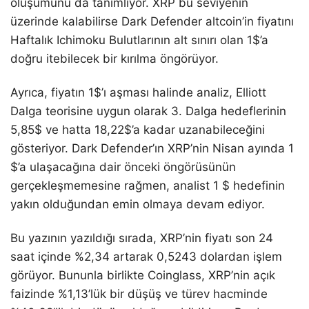
oluşumunu da tanımlıyor. XRP bu seviyenin
üzerinde kalabilirse Dark Defender altcoin’in fiyatını
Haftalık Ichimoku Bulutlarının alt sınırı olan 1$’a
doğru itebilecek bir kırılma öngörüyor.
Ayrıca, fiyatın 1$’ı aşması halinde analiz, Elliott
Dalga teorisine uygun olarak 3. Dalga hedeflerinin
5,85$ ve hatta 18,22$’a kadar uzanabileceğini
gösteriyor. Dark Defender’ın XRP’nin Nisan ayında 1
$’a ulaşacağına dair önceki öngörüsünün
gerçekleşmemesine rağmen, analist 1 $ hedefinin
yakın olduğundan emin olmaya devam ediyor.
Bu yazının yazıldığı sırada, XRP’nin fiyatı son 24
saat içinde %2,34 artarak 0,5243 dolardan işlem
görüyor. Bununla birlikte Coinglass, XRP’nin açık
faizinde %1,13’lük bir düşüş ve türev hacminde