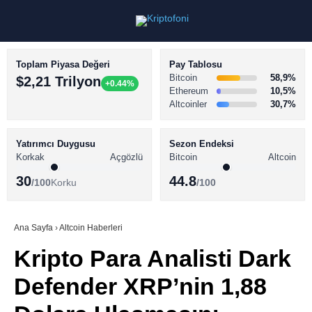
Toplam Piyasa Değeri
Pay Tablosu
Bitcoin
58,9%
$2,21 Trilyon
+0.44%
Ethereum
10,5%
Altcoinler
30,7%
KRİPTO PARA HABERLERİ
Facebook
BİTCOİN HABERLERİ
Yatırımcı Duygusu
Sezon Endeksi
Korkak
Açgözlü
Bitcoin
Altcoin
ALTCOİN HABERLERİ
30
44.8
/100
Korku
/100
AKADEMİ
Instagram
SÖZLÜK
Ana Sayfa
›
Altcoin Haberleri
Kripto Para Analisti Dark
Youtube
Defender XRP’nin 1,88
TikTok