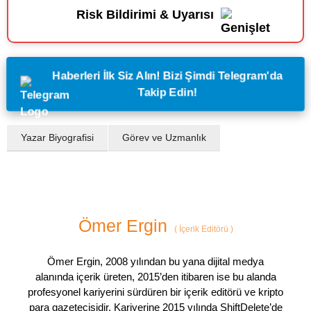
Risk Bildirimi & Uyarısı
Haberleri İlk Siz Alın! Bizi Şimdi Telegram'da
Takip Edin!
Yazar Biyografisi
Görev ve Uzmanlık
Ömer Ergin
(
İçerik Editörü
)
Ömer Ergin, 2008 yılından bu yana dijital medya
alanında içerik üreten, 2015’den itibaren ise bu alanda
profesyonel kariyerini sürdüren bir içerik editörü ve kripto
para gazetecisidir. Kariyerine 2015 yılında ShiftDelete’de