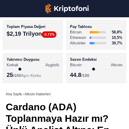
Toplam Piyasa Değeri
Pay Tablosu
Bitcoin
58,8%
$2,19 Trilyon
-0.73%
Ethereum
10,5%
Altcoinler
30,7%
KRİPTO PARA HABERLERİ
Facebook
BİTCOİN HABERLERİ
Yatırımcı Duygusu
Sezon Endeksi
Korkak
Açgözlü
Bitcoin
Altcoin
ALTCOİN HABERLERİ
25
44.8
/100
Aşırı Korku
/100
AKADEMİ
Instagram
SÖZLÜK
Ana Sayfa
›
Altcoin Haberleri
Cardano (ADA)
Youtube
Toplanmaya Hazır mı?
TikTok