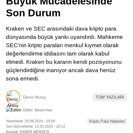
Büyük Mücadelesinde
Pinterest
Son Durum
LinkedIn
Kraken ve SEC arasındaki dava kripto para
dünyasında büyük yankı uyandırdı. Mahkeme
Telegram
SEC’nin kripto paraları menkul kıymet olarak
değerlendirme iddiasını tam olarak kabul
etmedi. Kraken bu kararın kendi pozisyonunu
güçlendirdiğine inanıyor ancak dava henüz
sona ermedi.
Deniz Aksoy
TÜM YAZILARI
Editör:
Mesut İnan
Yayınlandı: 25.08.2024 - 15:00
Kripto Para Haberleri
Son Güncelleme: 13.01.2025 - 10:12
Kaynak: HABER MERKEZI