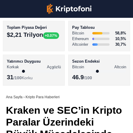
Toplam Piyasa Değeri
Pay Tablosu
Bitcoin
58,8%
$2,21 Trilyon
+0.07%
Ethereum
10,5%
Altcoinler
30,7%
KRİPTO PARA HABERLERİ
Facebook
BİTCOİN HABERLERİ
Yatırımcı Duygusu
Sezon Endeksi
Korkak
Açgözlü
Bitcoin
Altcoin
ALTCOİN HABERLERİ
31
46.9
/100
Korku
/100
AKADEMİ
Instagram
SÖZLÜK
Ana Sayfa
›
Kripto Para Haberleri
Kraken ve SEC’in Kripto
Youtube
Paralar Üzerindeki
TikTok