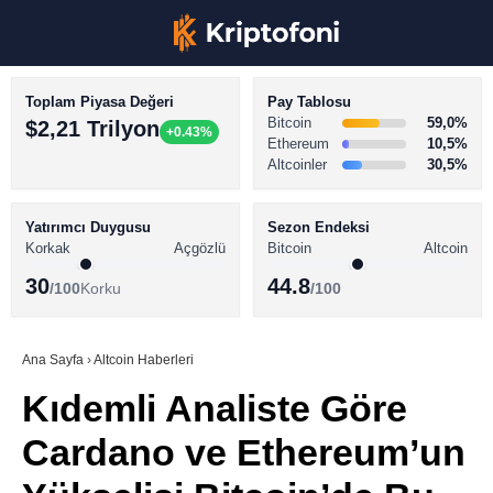
Toplam Piyasa Değeri
Pay Tablosu
Bitcoin
59,0%
$2,21 Trilyon
+0.43%
Ethereum
10,5%
Altcoinler
30,5%
KRİPTO PARA HABERLERİ
Facebook
BİTCOİN HABERLERİ
Yatırımcı Duygusu
Sezon Endeksi
Korkak
Açgözlü
Bitcoin
Altcoin
ALTCOİN HABERLERİ
30
44.8
/100
Korku
/100
AKADEMİ
Instagram
SÖZLÜK
Ana Sayfa
›
Altcoin Haberleri
Kıdemli Analiste Göre
Youtube
Cardano ve Ethereum’un
TikTok