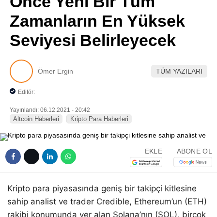
Önce Yeni Bir Tüm
Pinterest
Zamanların En Yüksek
Seviyesi Belirleyecek
LinkedIn
Telegram
Ömer Ergin
TÜM YAZILARI
Editör:
Yayınlandı: 06.12.2021 - 20:42
Altcoin Haberleri
Kripto Para Haberleri
EKLE
ABONE OL
Kripto para piyasasında geniş bir takipçi kitlesine
sahip analist ve trader Credible, Ethereum’un (ETH)
rakibi konumunda yer alan Solana’nın (SOL), birçok