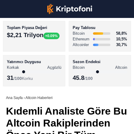
Toplam Piyasa Değeri
Pay Tablosu
Bitcoin
58,8%
$2,21 Trilyon
+0.09%
Ethereum
10,5%
Altcoinler
30,7%
KRİPTO PARA HABERLERİ
Facebook
BİTCOİN HABERLERİ
Yatırımcı Duygusu
Sezon Endeksi
Korkak
Açgözlü
Bitcoin
Altcoin
ALTCOİN HABERLERİ
31
45.8
/100
Korku
/100
AKADEMİ
Instagram
SÖZLÜK
Ana Sayfa
›
Altcoin Haberleri
Kıdemli Analiste Göre Bu
Youtube
Altcoin Rakiplerinden
TikTok