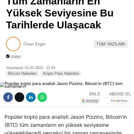
Tüm Zamanların En
Pinterest
Yüksek Seviyesine Bu
Tarihlerde Ulaşacak
LinkedIn
Telegram
Ömer Ergin
TÜM YAZILARI
Editör:
Yayınlandı: 01.02.2022 - 11:55
Bitcoin Haberleri
Kripto Para Haberleri
EKLE
ABONE OL
Popüler kripto para analisti Jason Pizzino, Bitcoin’in
(BTC) tüm zamanların en yüksek seviyesine
yükselebileceği gerçekçi bir zaman çerçevesinde