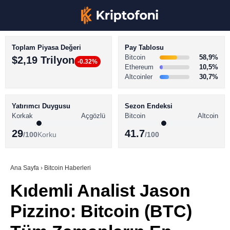
Toplam Piyasa Değeri
Pay Tablosu
Bitcoin
58,9%
$2,19 Trilyon
-0.32%
Ethereum
10,5%
Altcoinler
30,7%
KRİPTO PARA HABERLERİ
Facebook
BİTCOİN HABERLERİ
Yatırımcı Duygusu
Sezon Endeksi
Korkak
Açgözlü
Bitcoin
Altcoin
ALTCOİN HABERLERİ
29
41.7
/100
Korku
/100
AKADEMİ
Instagram
SÖZLÜK
Ana Sayfa
›
Bitcoin Haberleri
Kıdemli Analist Jason
Youtube
Pizzino: Bitcoin (BTC)
TikTok