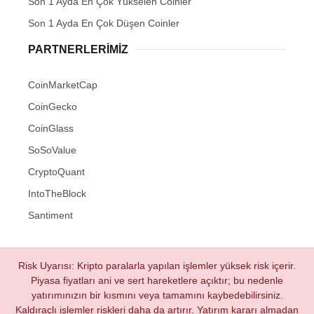
Son 1 Ayda En Çok Yükselen Coinler
Son 1 Ayda En Çok Düşen Coinler
PARTNERLERIMIZ
CoinMarketCap
CoinGecko
CoinGlass
SoSoValue
CryptoQuant
IntoTheBlock
Santiment
Risk Uyarısı: Kripto paralarla yapılan işlemler yüksek risk içerir.
Piyasa fiyatları ani ve sert hareketlere açıktır; bu nedenle
yatırımınızın bir kısmını veya tamamını kaybedebilirsiniz.
Kaldıraçlı işlemler riskleri daha da artırır. Yatırım kararı almadan