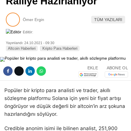
Ralliye Hazırlanıyor
Pinterest
Ömer Ergin
TÜM YAZILARI
LinkedIn
Editör:
Telegram
Yayınlandı: 24.10.2021 - 09:30
Altcoin Haberleri
Kripto Para Haberleri
EKLE
ABONE OL
Popüler bir kripto para analisti ve trader, akıllı
sözleşme platformu Solana için yeni bir fiyat artışı
öngörüyor ve düşük değerli bir altcoin’in arz şokuna
hazırlandığını söylüyor.
Credible anonim isimi ile bilinen analist, 251,900