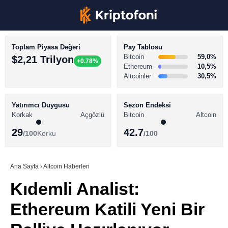
Toplam Piyasa Değeri
Pay Tablosu
Bitcoin
59,0%
$2,21 Trilyon
+0.78%
Ethereum
10,5%
Altcoinler
30,5%
KRİPTO PARA HABERLERİ
Facebook
BİTCOİN HABERLERİ
Yatırımcı Duygusu
Sezon Endeksi
Korkak
Açgözlü
Bitcoin
Altcoin
ALTCOİN HABERLERİ
29
42.7
/100
Korku
/100
AKADEMİ
Instagram
SÖZLÜK
Ana Sayfa
›
Altcoin Haberleri
Kıdemli Analist:
Youtube
Ethereum Katili Yeni Bir
TikTok