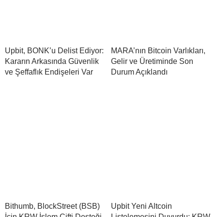
Upbit, BONK’u Delist Ediyor:
MARA’nın Bitcoin Varlıkları,
Kararın Arkasında Güvenlik
Gelir ve Üretiminde Son
ve Şeffaflık Endişeleri Var
Durum Açıklandı
Bithumb, BlockStreet (BSB)
Upbit Yeni Altcoin
İçin KRW İşlem Çifti Desteği
Listelemesini Duyurdu: KRW,