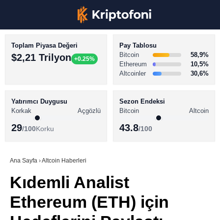
Toplam Piyasa Değeri
Pay Tablosu
Bitcoin
58,9%
$2,21 Trilyon
+0.25%
Ethereum
10,5%
Altcoinler
30,6%
KRİPTO PARA HABERLERİ
Facebook
BİTCOİN HABERLERİ
Yatırımcı Duygusu
Sezon Endeksi
Korkak
Açgözlü
Bitcoin
Altcoin
ALTCOİN HABERLERİ
29
43.8
/100
Korku
/100
AKADEMİ
Instagram
SÖZLÜK
Ana Sayfa
›
Altcoin Haberleri
Kıdemli Analist
Youtube
Ethereum (ETH) için
TikTok