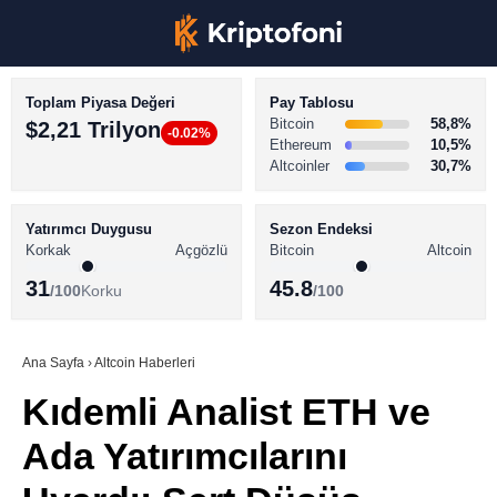
Toplam Piyasa Değeri
Pay Tablosu
Bitcoin
58,8%
$2,21 Trilyon
-0.02%
Ethereum
10,5%
Altcoinler
30,7%
KRİPTO PARA HABERLERİ
Facebook
BİTCOİN HABERLERİ
Yatırımcı Duygusu
Sezon Endeksi
Korkak
Açgözlü
Bitcoin
Altcoin
ALTCOİN HABERLERİ
31
45.8
/100
Korku
/100
AKADEMİ
Instagram
SÖZLÜK
Ana Sayfa
›
Altcoin Haberleri
Kıdemli Analist ETH ve
Youtube
Ada Yatırımcılarını
TikTok